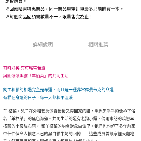
是否購買。
※回頭晒書特惠商品，同一商品單筆訂單最多只能購買一本。
※每個商品回頭書數量不一，限量售完為止！
詳細說明
相關推薦
有時好笑 有時略帶苦澀
與圓滾滾黑貓「羊栖菜」的共同生活
飼主和貓的相遇完全是命運，而且是一種非常羅曼蒂克的命運
有貓在身邊的日子，每一天都和平溫暖
羊 栖菜，兒子在外租套房偷養最後又帶回家的貓，毛色黑乎乎的像極了俗
名「羊栖菜」的黑色海藻。共同生活的還有老狗小霞，偶爾來訪的暗戀羊
栖菜的小母貓布莉， 和羊栖菜的約會對象由佳里。牠們也勾起了多年前家
中任性但令人懷念不已的黑白貓牛奶的回憶……這些成員曾讓家裡天翻地