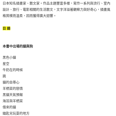
日本知名插畫家、散文家。作品主題豐富多樣，寫作一系列與流行、室內
設計、旅行、電影相關的生活散文，文字洋溢著觀察力與好奇心，插畫風
格質樸而溫柔，因而獲得廣大迴響。
目 錄
本書中出場的貓與狗
黑色小貓
星空
牛奶在的時候
跳
貓的自尊心
羊栖菜的戀情
黑貓天氣預報
海苔與羊栖菜
借來的貓
鑰匙兒玩耍的地方