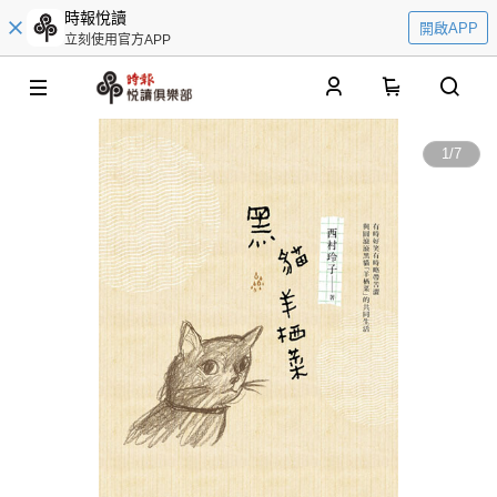
時報悅讀
開啟APP
立刻使用官方APP
0
1
/
7