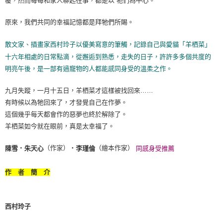
覆，然而每每和家人聊起往事，都是以 牠們為中心。
原來，我們共同的幸福記憶都是拜牠們所賜。
散文家、插畫家西村玲子以優美寫意的筆觸，記錄自己與愛貓「羊栖菜」
十六年相處的日常點滴，從邂逅到熟悉，走失的日子，許許多多個共度的
明亮午後，是一部有過寵物的人都能感同身受的溫柔之作。
九月失蹤，一月十五日，羊栖菜才這樣被找回來……
有時候以為牠回來了，才發覺自己在作夢。
這個幾乎每天都會作的惡夢也終於解除了。
羊栖菜如今就在眼前，真是太幸福了。
‧
（作家）‧
（繪本作家）
陳雪
朱天心
李瑾倫
同感身受推薦
作 者 簡 介
西村玲子