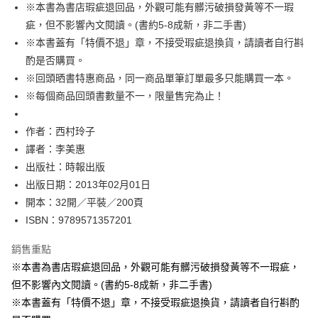
※本書為書店瑕疵退回品，外觀可能有髒污破損發黃等不一瑕
付款後全家取貨
疵，但不影響內文閱讀。(書約5-8成新，非二手書)
每筆NT$60，滿NT$499(含以上)免運費
※本書蓋有「特價不退」章，不接受瑕疵退換貨，請讀者自行斟
付款後7-11取貨
酌是否購買。
每筆NT$60，滿NT$499(含以上)免運費
※回頭晒書特惠商品，同一商品單筆訂單最多只能購買一本。
※每個商品回頭書數量不一，限量售完為止！
宅配
每筆NT$100，滿NT$499(含以上)免運費
作者：西村玲子
譯者：李美惠
出版社：時報出版
出版日期：2013年02月01日
開本：32開／平裝／200頁
ISBN：9789571357201
銷售重點
※本書為書店瑕疵退回品，外觀可能有髒污破損發黃等不一瑕疵，
但不影響內文閱讀。(書約5-8成新，非二手書)
※本書蓋有「特價不退」章，不接受瑕疵退換貨，請讀者自行斟酌