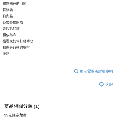
關於爺爺的回憶
躲貓貓
狗與貓
各式各樣的貓
會說話的貓
相依為命
貓看家如何打發時間
相遇是命運的安排
後記
顯示電腦版詳細說明
客服
商品相關分類 (1)
99元限定藏書