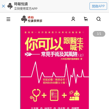
時報悅讀
開啟APP
立刻使用官方APP
0
1
/
1