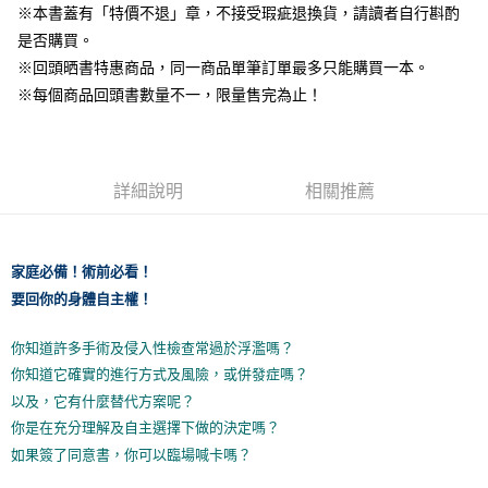
※本書蓋有「特價不退」章，不接受瑕疵退換貨，請讀者自行斟酌
是否購買。
※回頭晒書特惠商品，同一商品單筆訂單最多只能購買一本。
※每個商品回頭書數量不一，限量售完為止！
詳細說明
相關推薦
家庭必備！術前必看！
要回你的身體自主權！
你知道許多手術及侵入性檢查常過於浮濫嗎？
你知道它確實的進行方式及風險，或併發症嗎？
以及，它有什麼替代方案呢？
你是在充分理解及自主選擇下做的決定嗎？
如果簽了同意書，你可以臨場喊卡嗎？