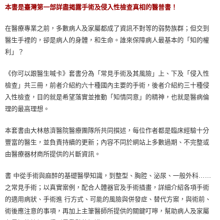
本書是臺灣第一部詳盡揭露手術及侵入性檢查真相的醫普書！
在醫療專業之前，多數病人及家屬都成了資訊不對等的弱勢族群；但交到
醫生手裡的，卻是病人的身體，和生命。誰來保障病人最基本的「知的權
利」？
《你可以跟醫生喊卡》套書分為「常見手術及其風險」上、下及「侵入性
檢查」共三冊，前者介紹約六十種國內主要的手術，後者介紹約三十種侵
入性檢查，目的就是希望落實並推動「知情同意」的精神，也就是醫病倫
理的最高理想。
本套書由大林慈濟醫院醫療團隊所共同撰述，每位作者都是臨床經驗十分
豐富的醫生，並負責持續的更新；內容不同於網站上多數過期、不完整或
由醫療器材商所提供的片斷資訊。
書 中從手術與麻醉的基礎醫學知識，到整型、胸腔、泌尿、一般外科……
之常見手術；以真實案例，配合人體器官及手術插畫，詳細介紹各項手術
的適用病狀、手術進 行方式、可能的風險與併發症、替代方案，與術前、
術後應注意的事項，再加上主筆醫師所提供的關鍵叮嚀，幫助病人及家屬