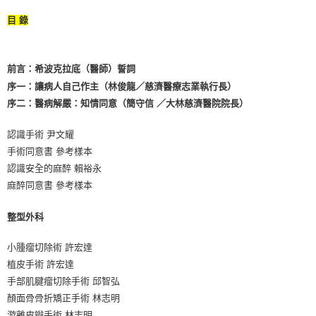
目 錄
前言：希波克拉底（醫師）誓詞
序一：讓病人自己作主（林俊龍／慈濟醫療志業執行長）
序二：醫病解嚴：知情同意（簡守信 ／大林慈濟醫院院長）
認識手術 尹文耀
手術同意書 參考樣本
認識安全的麻醉 賴裕永
麻醉同意書 參考樣本
整型外科
小腫瘤切除術 許宏達
植皮手術 許宏達
手部肌腱瘤切除手術 邱智弘
顏面骨骨折矯正手術 林志明
游離皮瓣手術 林志明