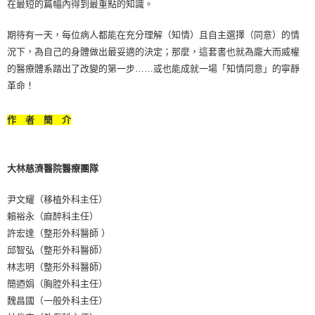
在最短的篇幅內得到最重點的知識。
期待有一天，每位病人都能在充分理解（知情）且自主選擇（同意）的情
況下，為自己的身體做出最妥適的決定；那麼，這套書也就為龐大而威權
的醫療體系踏出了改變的第一步……或也能成就一場「知情同意」的寧靜
革命！
作 者 簡 介
大林慈濟醫院醫療團隊
尹文耀（移植外科主任）
賴裕永（麻醉科主任）
許宏達（整形外科醫師 ）
邱智弘（整形外科醫師）
林志明（整形外科醫師）
簡迺娟（胸腔外科主任）
魏昌國（一般外科主任）