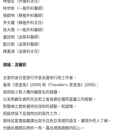
林俊宏（外傷科主任）
林世彬（一般外科醫師）
張群明（移植外科醫師）
尹文耀（移植外科主任）
徐大聞（一般外科醫師）
盧誌明（泌尿科醫師）
藍仕凱（泌尿科醫師）
陳嘉鴻（泌尿科主任）
撰稿：游麗莉
主要的身分是旅行作家及藝術行政工作者，
著有《峇里島》(2009) 和《Traveller’s 峇里島》(2005)；
卻因從小對人體內臟莫名的興趣，
以及照顧生病的先生和之後長期在醫院當義工的經驗，
對醫病之間有著特別深刻的感動，和感慨，
而毅然接下這個特別的寫作工作；
期待這套書能翻譯出部分白色巨塔裡的語言，讓塔外的人了解，
也藉此揭開白袍的一角，露出裡面跳動的紅心。