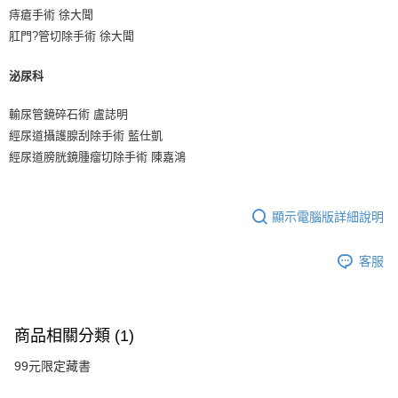
痔瘡手術 徐大聞
肛門?管切除手術 徐大聞
泌尿科
輸尿管鏡碎石術 盧誌明
經尿道攝護腺刮除手術 藍仕凱
經尿道膀胱鏡腫瘤切除手術 陳嘉鴻
顯示電腦版詳細說明
客服
商品相關分類 (1)
99元限定藏書