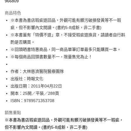
966809
運送方式
商品特色
※本書為書店瑕疵退回品，外觀可能有髒污破損發黃等不一瑕
付款後全家取貨
疵，但不影響內文閱讀。(書約5-8成新，非二手書)
每筆NT$60，滿NT$499(含以上)免運費
※本書蓋有「特價不退」章，不接受瑕疵退換貨，請讀者自行斟
付款後7-11取貨
酌是否購買。
每筆NT$60，滿NT$499(含以上)免運費
※回頭晒書特惠商品，同一商品單筆訂單最多只能購買一本。
※每個商品回頭書數量不一，限量售完為止！
宅配
每筆NT$100，滿NT$499(含以上)免運費
作者：大林慈濟醫院醫療團隊
出版社：時報文化
出版日期：2011年04月22日
開本：25開／平裝／288頁
ISBN：9789571353708
銷售重點
※本書為書店瑕疵退回品，外觀可能有髒污破損發黃等不一瑕疵，
但不影響內文閱讀。(書約5-8成新，非二手書)