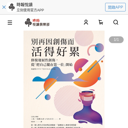
時報悅讀
開啟APP
立刻使用官方APP
0
1
/
1