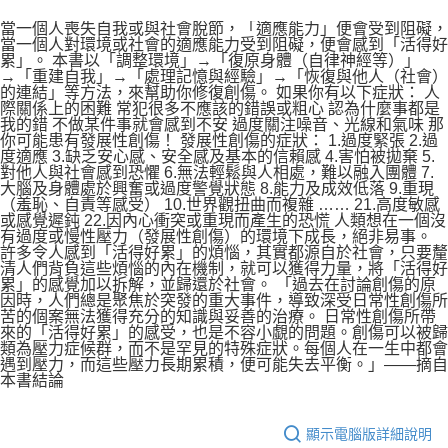
當一個人喪失自我或與社會脫節，「適應能力」便會受到阻礙，
當一個人對環境或社會的適應能力受到阻礙，便會感到「活得好
累」。 本書以「調整環境」→「復原身體（自律神經等）」
→「重建自我」→「處理記憶與經驗」→「恢復與他人（社會）
的連結」等方法，來幫助你修復創傷。 如果你有以下症狀： 人
際關係上的困難 常犯很多不應該的錯誤或粗心 認為什麼事都是
我的錯 不做某件事就會感到不安 過度關注噪音、光線和氣味 那
你可能患有發展性創傷！ 發展性創傷的症狀： 1.過度緊張 2.過
度適應 3.缺乏安心感、安全感及基本的信賴感 4.害怕被拋棄 5.
對他人與社會感到恐懼 6.無法輕鬆與人相處，難以融入團體 7.
大腦及身體處於興奮或過度警覺狀態 8.能力及成效低落 9.重現
（羞恥、自責等感受） 10.世界觀扭曲而複雜 …… 21.高度敏感
或感覺遲鈍 22.因內心衝突或重現而產生的恐慌 人類想在一個沒
有過度或慢性壓力（發展性創傷）的環境下成長，絕非易事。
許多令人感到「活得好累」的煩惱，其實都源自於社會，只要釐
清人們背負這些煩惱的內在機制，就可以獲得力量，將「活得好
累」的感覺加以拆解，並歸還於社會。 「過去在討論創傷的原
因時，人們總是聚焦於突發的重大事件，導致深受日常性創傷所
苦的個案無法獲得充分的知識與妥善的治療。 日常性創傷所帶
來的「活得好累」的感受，也是不容小覷的問題。創傷可以被歸
類為壓力症候群，而不是罕見的特殊症狀。每個人在一生中都會
遇到壓力，而這些壓力長期累積，便可能失去平衡。」——摘自
本書結論
顯示電腦版詳細說明