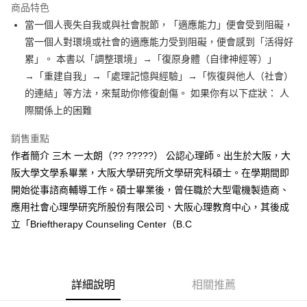
運送方式
商品特色
當一個人喪失自我或與社會脫節，「適應能力」便會受到阻礙，
付款後全家取貨
當一個人對環境或社會的適應能力受到阻礙，便會感到「活得好
每筆NT$60，滿NT$499(含以上)免運費
累」。 本書以「調整環境」→「復原身體（自律神經等）」
付款後7-11取貨
→「重建自我」→「處理記憶與經驗」→「恢復與他人（社會）
每筆NT$60，滿NT$499(含以上)免運費
的連結」等方法，來幫助你修復創傷。 如果你有以下症狀： 人
際關係上的困難
宅配
每筆NT$100，滿NT$499(含以上)免運費
銷售重點
作者簡介 三木 一太朗（?? ?????） 公認心理師。出生於大阪，大
阪大學文學系畢業，大阪大學研究所文學研究科碩士。在學期間即
開始從事諮商輔導工作。碩士畢業後，曾任職於大型電機製造商、
應用社會心理學研究所股份有限公司、大阪心理教育中心，其後成
立「Brieftherapy Counseling Center（B.C
詳細說明
相關推薦