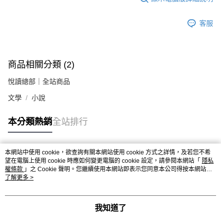
客服
商品相關分類 (2)
悅讀總部｜全站商品
文學
小說
本分類熱銷
全站排行
本網站中使用 cookie，欲查詢有關本網站使用 cookie 方式之詳情，及若您不希
熱門標籤
望在電腦上使用 cookie 時應如何變更電腦的 cookie 設定，請參閱本網站「
隱私
權條款
」之 Cookie 聲明。您繼續使用本網站即表示您同意本公司得按本網站使
用條款之 Cookie 聲明使用 cookie。
了解更多 >
我知道了