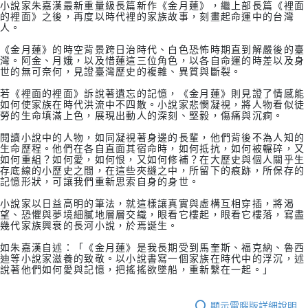
小說家朱嘉漢最新重量級長篇新作《金月蓮》，繼上部長篇《裡面
的裡面》之後，再度以時代裡的家族故事，刻畫起命運中的台灣
人。
《金月蓮》的時空背景跨日治時代、白色恐怖時期直到解嚴後的臺
灣。阿金、月娥，以及惜蓮這三位角色，以各自命運的時差以及身
世的無可奈何，見證臺灣歷史的複雜、異質與斷裂。
若《裡面的裡面》訴說著遺忘的記憶，《金月蓮》則見證了情感能
如何使家族在時代洪流中不四散。小說家悲憫凝視，將人物看似徒
勞的生命填滿上色，展現出動人的深刻、堅毅，傷痛與沉痾。
閱讀小說中的人物，如同凝視著身邊的長輩，他們背後不為人知的
生命歷程。他們在各自直面其宿命時，如何抵抗，如何被輾碎，又
如何重組？如何愛，如何恨，又如何修補？在大歷史與個人關乎生
存底線的小歷史之間，在這些夾縫之中，所留下的痕跡，所保存的
記憶形狀，可讓我們重新思索自身的身世。
小說家以日益高明的筆法，就這樣讓真實與虛構互相穿插，將渴
望、恐懼與夢境細膩地層層交織，眼看它樓起，眼看它樓落，寫盡
幾代家族興衰的長河小說，於焉誕生。
如朱嘉漢自述：「《金月蓮》是我長期受到馬奎斯、福克納、魯西
迪等小說家滋養的致敬。以小說書寫一個家族在時代中的浮沉，述
說著他們如何愛與記憶，把搖搖欲墜船，重新繫在一起。」
顯示電腦版詳細說明