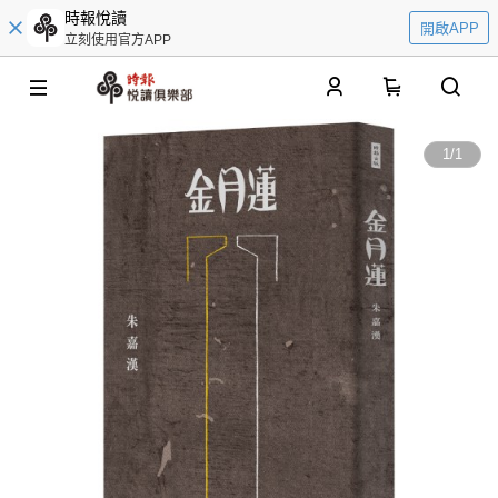
時報悅讀
開啟APP
立刻使用官方APP
0
1
/
1