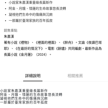
小說家朱嘉漢重量級長篇新作
付款後全家取貨
阿金、月娥、惜蓮的生命故事悠長流轉
每筆NT$60，滿NT$499(含以上)免運費
凝視他們生命中的傷痛與沉痾
付款後7-11取貨
一部屬於臺灣家族的百年孤寂
每筆NT$60，滿NT$499(含以上)免運費
銷售重點
宅配
朱嘉漢
每筆NT$100，滿NT$499(含以上)免運費
著有小說《禮物》、《裡面的裡面》、《醉舟》。文論《夜讀巴塔
耶》、《在最好的情況下》。電影《餘燼》共同編劇。最新作品為
長篇小說《金月蓮》（2024）。
詳細說明
相關推薦
小說家朱嘉漢重量級長篇新作
阿金、月娥、惜蓮的生命故事悠長流轉
凝視他們生命中的傷痛與沉痾
一部屬於臺灣家族的百年孤寂