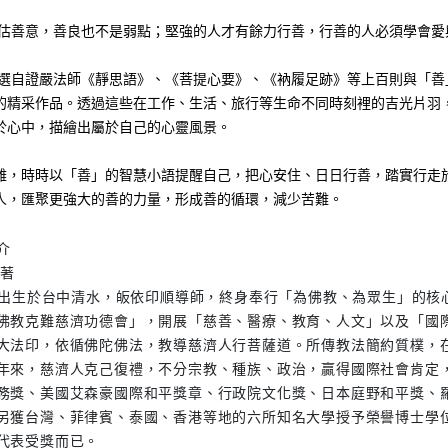
低估善意，善良也不是弱點；堅強的人才有餘力行善，行善的人必須學會愛與
的精采作品。透過這些在工作、生活、旅行等生命不同時刻裡的吉光片羽
於心中，描繪出屬於自己的心靈風景。   
難，時時以「善」的智慧小語提醒自己，把心安住、日日行善，踏實行走
人，匯聚更強大的善的力量，形成善的循環，減少苦難。  
介
 著
7年出生於台中清水，皈依印順導師，終身奉行「為佛教、為眾生」的核
佛教克難慈濟功德會」，開展「慈善、醫療、教育、人文」以及「國
大法印，依循佛陀佛法，教導慈濟人行菩薩道。所傳教法簡約質樸，
年來，慈濟人克己復禮，不分宗教、種族、政治，贏得國際社會肯定
務獎、美國艾森豪國際和平獎章、行政院文化獎、日本庭野和平獎、
另獲台灣、菲律賓、泰國、香港等地的六所知名大學授予榮譽博士學
代表受獎而已。