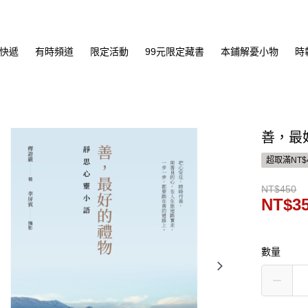
快遞
有時頻道
限定活動
99元限定藏書
本鋪解憂小物
時
善，最
超取滿NT$
NT$450
NT$3
數量