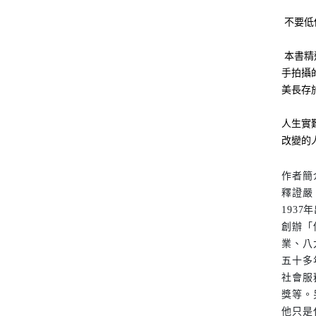
 不要
 本書精選自證嚴法師《靜思語》、《菩提心要》、《衲履足跡》等上百則與「善」有關的智慧語錄，以及「光影詩人」李屏賓多年來隨
手拍攝
美長存
人生實
改變的
作者簡
釋證嚴
193
創辦「
業、八
五十多
社會服
獎等。
他只是