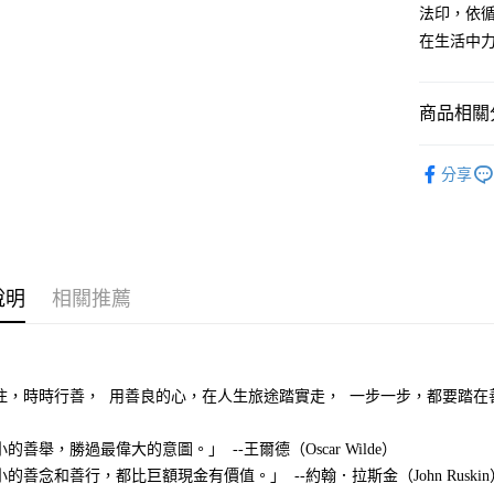
法印，依
在生活中
商品相關分
悅讀總部
分享
心理勵志
說明
相關推薦
住，時時行善，  用善良的心，在人生旅途踏實走，  一步一步，都要踏
的善舉，勝過最偉大的意圖。」  --王爾德（Oscar Wilde）    
的善念和善行，都比巨額現金有價值。」  --約翰．拉斯金（John Ruskin）