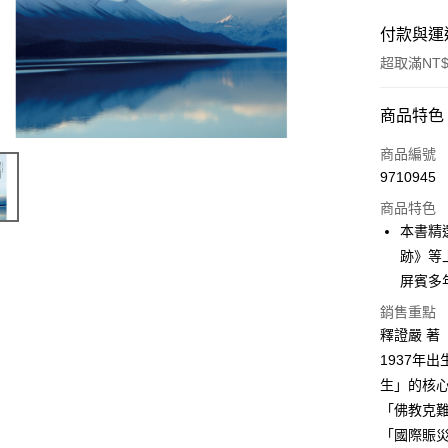
付款與運
超取滿NT$
付款方式
商品特色
信用卡一
商品編號
9710945
ATM付款
商品特色
本書精
運送方式
跡》等
屏賓多
付款後全
銷售重點
每筆NT$6
釋證嚴 著
付款後7-1
1937年
每筆NT$6
生」的核心
「佛教克
宅配
「國際賑
每筆NT$1