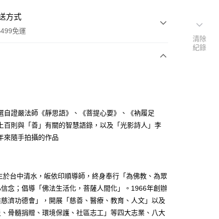
送方式
499免運
清除
紀錄
次付款
選自證嚴法師《靜思語》、《菩提心要》、《衲履足
上百則與「善」有關的智慧語錄，以及「光影詩人」李
年來隨手拍攝的作品
家取貨
0，滿NT$499(含以上)免運費
1取貨
出生於台中清水，皈依印順導師，終身奉行「為佛教、為眾
0，滿NT$499(含以上)免運費
信念；倡導「佛法生活化，菩薩人間化」。1966年創辦
難慈濟功德會」，開展「慈善、醫療、教育、人文」以及
災、骨髓捐贈、環境保護、社區志工」等四大志業、八大
00，滿NT$499(含以上)免運費