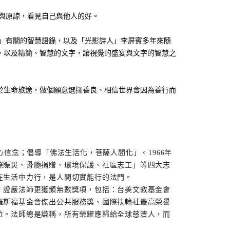
原諒，看見自己與他人的好。   
，以及精簡、智慧的文字，讓視覺的盛宴與文字的智慧之
於生命旅途，做個願意選擇善良、相信世界會因為善行而
心信念；倡導「佛法生活化，菩薩人間化」。1966年
際賑災、骨髓捐贈、環境保護、社區志工」等四大志
在生活中力行，是人間切實能行的法門。
，證嚴法師更獲頒無數獎項，包括：台美文教基金會
羅斯福基金會傑出公共服務獎、國際扶輪社最高榮譽
位。法師總是謙稱，所有榮耀應歸給全球慈濟人，而