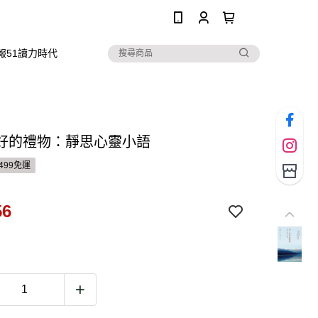
0
報51讀力時代
好的禮物：靜思心靈小語
499免運
56