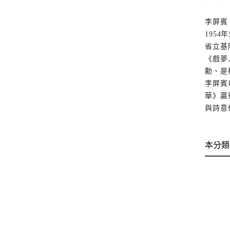
李屏賓
195
省立基
《戲夢
勳、是
李屏賓
華》贏
與詩意優
本分類