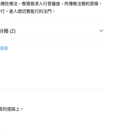
循佛陀佛法，教導慈濟人行菩薩道。所傳教法簡約質樸，
力行，是人間切實能行的法門。
類 (2)
｜全站商品
客服
大眾心理學
在善的道路上。
   