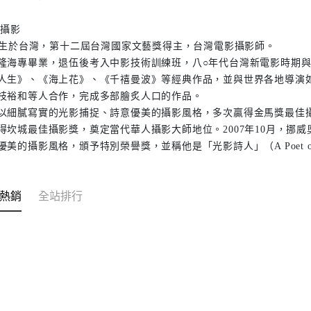
 攝影
4年生於台灣，第十二屆台灣國家文藝獎得主，台灣電影攝影師。
隆海專畢業，退伍後考入中影技術訓練班，八○年代台灣新電影時期
人生》、《海上花》、《千禧曼波》等經典作品，並與世界各地導演
枝裕和等人合作，完成多部膾炙人口的作品。
以細膩寫實的光影捕捉、詩意優美的攝影風格，多次贏得金馬獎最佳攝
得坎城最佳攝影獎，奠定當代華人攝影大師地位。2007年10月，挪
美的攝影風格，頒予特別榮譽獎，並稱他是「光影詩人」（A Poet of Lig
熱銷
全站排行