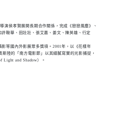
與導演侯孝賢展開長期合作關係，完成《戀戀風塵》、
如許鞍華、田壯壯、張艾嘉、姜文、陳英雄、行定
影等國內外影展眾多獎項。2001年，以《花樣年
威奧斯陸的「南方電影節」以其細膩寫實的光影捕捉，
ht and Shadow）。