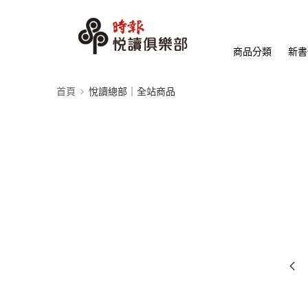
商品分類
新書
首頁
悅讀總部｜全站商品