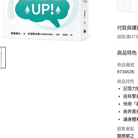
付款與運
超取滿NT$
付款方式
商品特色
信用卡一
商品編號
9734535
ATM付款
商品特色
記憶力
運送方式
這些警
快用「
付款後全
商界菁
每筆NT$6
讓身體
付款後7-1
銷售重點
每筆NT$6
關根朝之