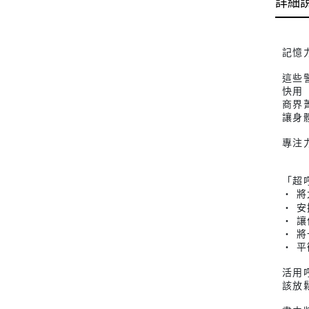
詳細
記憶
這些
快用
商界
讓身
專注
「超
‧ 
‧ 
‧ 
‧ 
‧ 
活用
該放