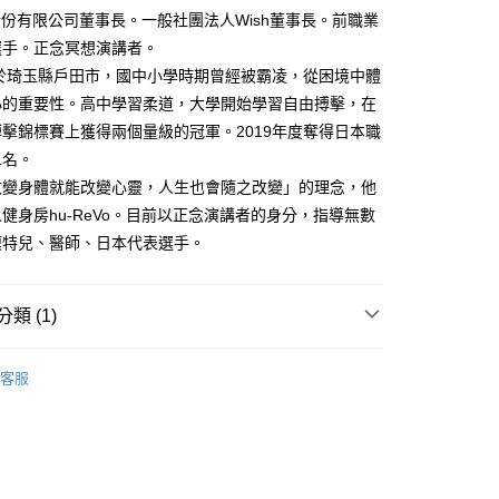
Vo股份有限公司董事長。一般社團法人Wish董事長。前職業
選手。正念冥想演講者。
00，滿NT$499(含以上)免運費
生於琦玉縣戶田市，國中小學時期曾經被霸凌，從困境中體
心的重要性。高中學習柔道，大學開始學習自由搏擊，在
擊錦標賽上獲得兩個量級的冠軍。2019年度奪得日本職
二名。
改變身體就能改變心靈，人生也會隨之改變」的理念，他
健身房hu-ReVo。目前以正念演講者的身分，指導無數
模特兒、醫師、日本代表選手。
類 (1)
｜全站商品
客服