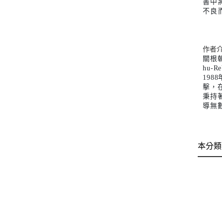
書中
不良
作者
關根
hu
19
擊，
秉持
導無
本分類