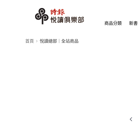
商品分類
新書
首頁
悅讀總部｜全站商品