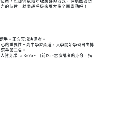
擇使用。也提供放鬆呼吸肌群的方式，伸展因姿勢
斷力的時候，就靠超呼吸來讓大腦全面啟動吧！
搏擊選手。正念冥想演講者。
身心的重要性。高中學習柔道，大學開始學習自由搏
業選手第二名。
健身房hu-ReVo。目前以正念演講者的身分，指