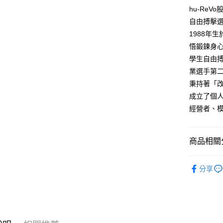
hu-Re
宅配
自由搏擊
每筆NT$1
1988年
悟鍛鍊身
學生自由搏
業選手第
秉持著「
成立了個人
經營者、
商品相關分
悅讀總部
分享