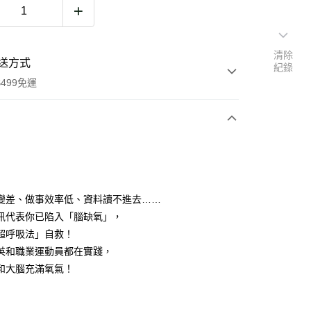
清除
送方式
紀錄
499免運
次付款
變差、做事效率低、資料讀不進去……
訊代表你已陷入「腦缺氧」，
超呼吸法」自救！
家取貨
英和職業運動員都在實踐，
0，滿NT$499(含以上)免運費
和大腦充滿氧氣！
1取貨
0，滿NT$499(含以上)免運費