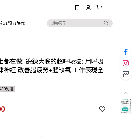
0
報51讀力時代
士都在做! 鍛鍊大腦的超呼吸法: 用呼吸
律神經 改善腦疲勞+腦缺氧 工作表現全
499免運
00