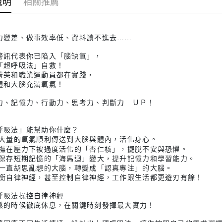
說明
相關推薦
力變差、做事效率低、資料讀不進去……
警訊代表你已陷入「腦缺氧」，
「超呼吸法」自救！
菁英和職業運動員都在實踐，
體和大腦充滿氧氣！
力、記憶力、行動力、思考力、判斷力 ＵＰ！
呼吸法」能幫助你什麼？
將大量的氧氣順利傳送到大腦與體內，活化身心。
安撫在壓力下被過度活化的「杏仁核」，擺脫不安與恐懼。
讓保存短期記憶的「海馬迴」變大，提升記憶力和學習能力。
將一直胡思亂想的大腦，轉變成「認真專注」的大腦。
平衡自律神經，甚至控制自律神經，工作跟生活都更遊刃有餘！
呼吸法操控自律神經
鬆的時候徹底休息，在關鍵時刻發揮最大實力！