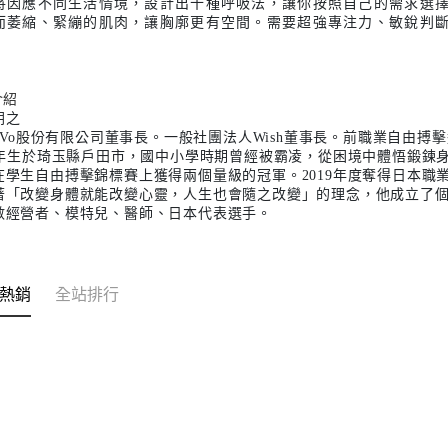
將因應不同生活情境，設計出十種呼吸法，讓你按照自己的需求選
而萎縮、緊繃的肌肉，讓胸廓更有空間。需要超強專注力、敏銳判
介紹
朝之
-ReVo股份有限公司董事長。一般社團法人Wish董事長。前職業自由
88年生於琦玉縣戶田市，國中小學時期曾經被霸凌，從困境中體悟鍛鍊
在學生自由搏擊錦標賽上獲得兩個量級的冠軍。2019年度奪得日本職
著「改變身體就能改變心靈，人生也會隨之改變」的理念，他成立了個人
數經營者、模特兒、醫師、日本代表選手。
熱銷
全站排行