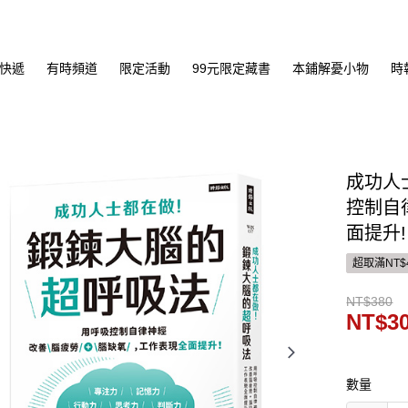
快遞
有時頻道
限定活動
99元限定藏書
本鋪解憂小物
時
成功人
控制自
面提升!
超取滿NT$
NT$380
NT$3
數量