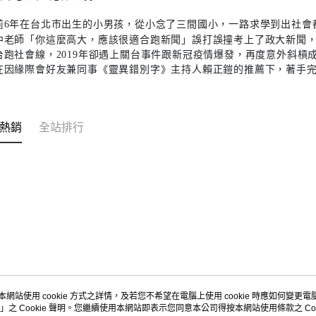
前6年在台北市出生的小男孩，從小念了三間國小，一路求學到出社會
中老師「你這麼高大，應該很適合跑新聞」誤打誤撞考上了政大新聞，
台跑社會線，2019年卻遇上關台事件跟新冠疫情爆發，再度意外斜槓成Y
在因緣際會好友兼同事《靈異錯別字》主持人賴正鎧的推薦下，著手
熱銷
全站排行
本網站使用 cookie 方式之詳情，及若您不希望在電腦上使用 cookie 時應如何變更電腦的
」之 Cookie 聲明。您繼續使用本網站即表示您同意本公司得按本網站使用條款之 Coo
關於我們
客服資訊