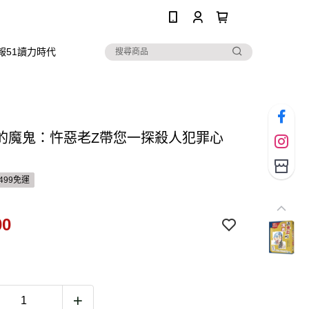
0
報51讀力時代
的魔鬼：忤惡老Z帶您一探殺人犯罪心
499免運
00