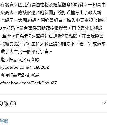
都在搬家，因此有漂泊性格及細膩觀察的特質，一句高中
00，滿NT$499(含以上)免運費
這麼高大，應該很適合跑新聞」誤打誤撞考上了政大新
卻也繞了一大圈30歲才開始當記者，進入中天電視台跑社
19年卻遇上關台事件跟新冠疫情爆發，再度意外斜槓成
ber，至今《忤惡老Z調查線》已逼近2億點閱，在因緣際會
事《靈異錯別字》主持人賴正鎧的推薦下，著手完成這本
開啟了人生另一個平行宇宙。
e頻道 #忤惡-老Z調查線
ww.youtube.com/@cti52OZ
頁 #忤惡老Z-周寬展
ww.facebook.com/ZeckChou27
類 (1)
｜全站商品
客服