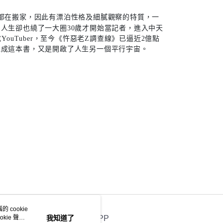
都在搬家，因此有漂泊性格及細膩觀察的特質，一
人生卻也繞了一大圈30歲才開始當記者，進入中天
ouTuber，至今《忤惡老Z調查線》已逼近2億點
完成這本書，又是開啟了人生另一個平行宇宙。
 cookie
kie 聲明
我知道了
官方APP