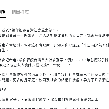
說明
相關推薦
記者老Z帶你揭露台灣社會重案祕辛。
社會記者第一手的報導，深入剖析犯罪者的內心世界，探索每個刑
義也許會遲到，但永遠不會缺席。」如果你已經是「忤惡-老Z調查
陌生。
社會記者老Z帶你解讀台灣重大社會刑案，例如：2003年心魔殺手陳
16年史上最惡殺人魔除夕縱火燒死6至親……。
一探社會驚悚案件的內幕之外，也思考我們社會究竟出了什麼問題
人問題，更多的是家庭、校園及社會的結構性狀態，孕育了許多潛
書特色：
個真實刑案分享，破案關鍵解謎，探索每個驚世案件背後的故事——