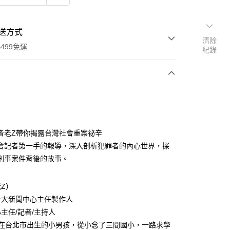
送方式
清除
499免運
紀錄
次付款
者老Z帶你揭露台灣社會重案祕辛
會記者第一手的報導，深入剖析犯罪者的內心世界，探
刑事案件背後的故事。
家取貨
0，滿NT$499(含以上)免運費
Z）
1取貨
台大新聞中心主任製作人
0，滿NT$499(含以上)免運費
主任/記者/主持人
年在台北市出生的小男孩，從小念了三間國小，一路求學