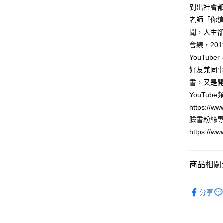
到出社會
每筆NT$1
老師「你
聞，人生
會線，20
YouTu
好友兼同
書，又是
YouTub
https://w
臉書粉絲專
https://w
商品相關分
悅讀總部
分享