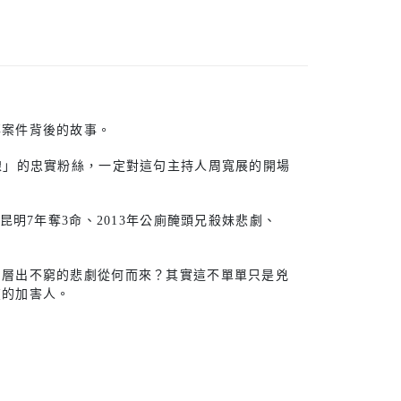
事案件背後的故事。
線」的忠實粉絲，一定對這句主持人周寬展的開場
昆明7年奪3命、2013年公廁醃頭兄殺妹悲劇、
？層出不窮的悲劇從何而來？其實這不單單只是兇
在的加害人。