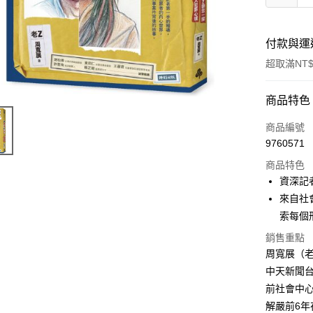
付款與運
超取滿NT$
付款方式
商品特色
信用卡一
商品編號
9760571
ATM付款
商品特色
資深記
運送方式
來自社
索每個
付款後全
銷售重點
每筆NT$6
周寬展（老
付款後7-1
中天新聞
每筆NT$6
前社會中心
解嚴前6
宅配