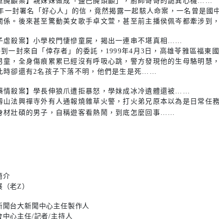
重醃顱案】親妹妹做成「鹽巴醃頭顱」，廚師哥哥的詭異心機……
13年一封署名「好心人」的信，竟然揭露一起駭人命案，一名曾是
關係。後來甚至驚動美女歌手卓文萱，甚至前主播侯佩岑都牽涉到
子虐殺案】小學校門悽慘童屍，揭出一連串不堪真相……
接到一封來自「倖存者」的委託，1999年4月3日，高雄苓雅區福
男童，全身傷痕累累已經沒有呼吸心跳，警方發現他的生母駱明慧，
此時卻還有2名孩子下落不明，他們是生是死……
藥情殺案】學長伸狼爪遭拒暴怒，學妹成冰冷遺體還被……
壽山法興禪寺外有人通報燒雜草火警，打火弟兄原本以為是日常任
身材壯碩的男子，自稱遊客看熱鬧，到底怎麼回事……
簡介
展（老Z）
新聞台大新聞中心主任製作人
會中心主任/記者/主持人