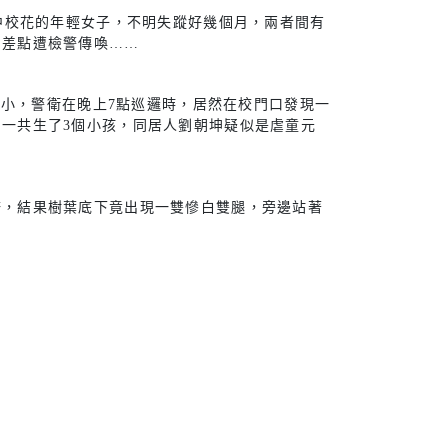
國中校花的年輕女子，不明失蹤好幾個月，兩者間有
，差點遭檢警傳喚……
東國小，警衛在晚上7點巡邏時，居然在校門口發現一
一共生了3個小孩，同居人劉朝坤疑似是虐童元
務，結果樹葉底下竟出現一雙慘白雙腿，旁邊站著