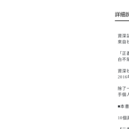
詳細
資深
來自
「正
白不
資深
20
除了
手個
■本
10