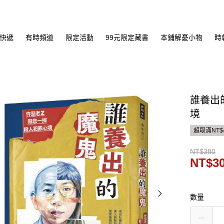
快遞
有時頻道
限定活動
99元限定藏書
本鋪解憂小物
時
誰養出
境
超取滿NT$
NT$380
NT$3
數量