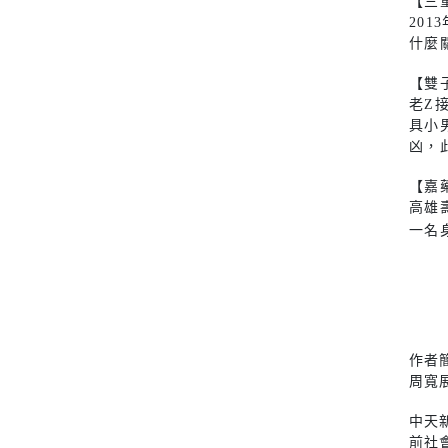
【三
20
什麼
【雙
老Z
具小
凶，
【嘉
高雄
一名
作者
周寬
中天
前社