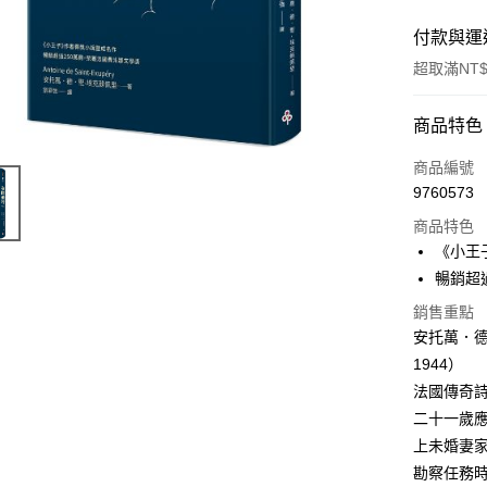
付款與運
超取滿NT$
付款方式
商品特色
信用卡一
商品編號
9760573
ATM付款
商品特色
《小王
運送方式
暢銷超
銷售重點
付款後全
安托萬．德．聖
每筆NT$6
1944）
付款後7-1
法國傳奇
每筆NT$6
二十一歲
上未婚妻
宅配
勘察任務
每筆NT$1