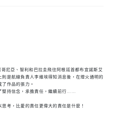
塔哥尼亞、智利和巴拉圭飛往阿根廷首都布宜諾斯艾
上則是航線負責人李維埃得知消息後，在燈火通明的
成了作品的張力。
了堅持信念，承擔責任，繼續前行……
以思考，比愛的責任更偉大的責任是什麼！