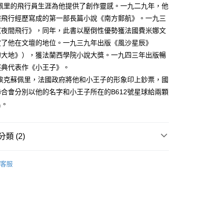
蘇佩里的飛行員生涯為他提供了創作靈感。一九二九年，他
據飛行經歷寫成的第一部長篇小說《南方郵航》。一九三
《夜間飛行》，同年，此書以壓倒性優勢獲法國費米娜文
定了他在文壇的地位。一九三九年出版《風沙星辰》
的大地》），獲法蘭西學院小說大獎。一九四三年出版暢
經典代表作《小王子》。
-埃克蘇佩里，法國政府將他和小王子的形象印上鈔票，國
合會分別以他的名字和小王子所在的B612號星球給兩顆
名。
類 (2)
｜全站商品
客服
說