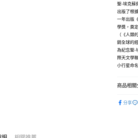
聖-埃克
出版了根
一年出版
學獎，奠
（《人類
銷全球的
為紀念聖
際天文學聯
小行星命
商品相關分
悅讀總部
分享
文學
小
說明
相關推薦