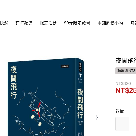
快遞
有時頻道
限定活動
99元限定藏書
本鋪解憂小物
時
夜間飛
超取滿NT$
NT$320
NT$2
數量