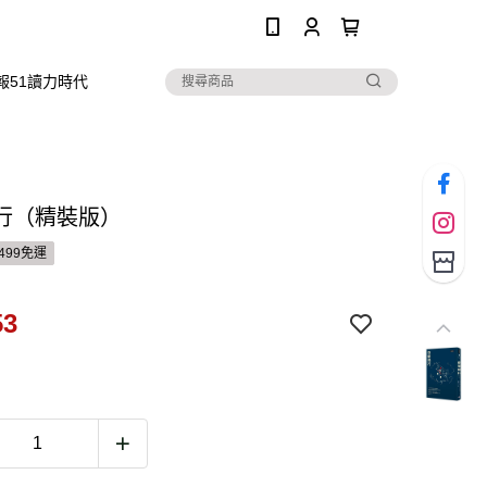
0
報51讀力時代
行（精裝版）
499免運
53