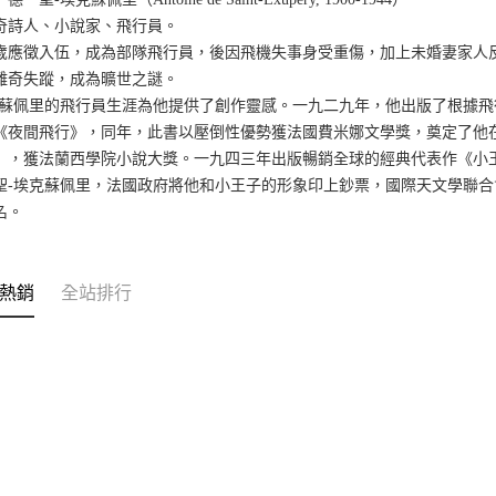
奇詩人、小說家、飛行員。
歲應徵入伍，成為部隊飛行員，後因飛機失事身受重傷，加上未婚妻家人
離奇失蹤，成為曠世之謎。
克蘇佩里的飛行員生涯為他提供了創作靈感。一九二九年，他出版了根據
《夜間飛行》，同年，此書以壓倒性優勢獲法國費米娜文學獎，奠定了他
），獲法蘭西學院小說大獎。一九四三年出版暢銷全球的經典代表作《小
聖-埃克蘇佩里，法國政府將他和小王子的形象印上鈔票，國際天文學聯合
名。
熱銷
全站排行