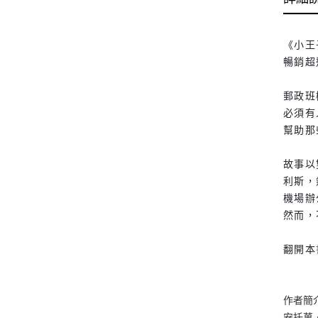
《小王
暢銷超
郵政班
必須有
幫助那
故事以
利斯，
機場辦
然而，
翻開本
作者簡
安托萬．德