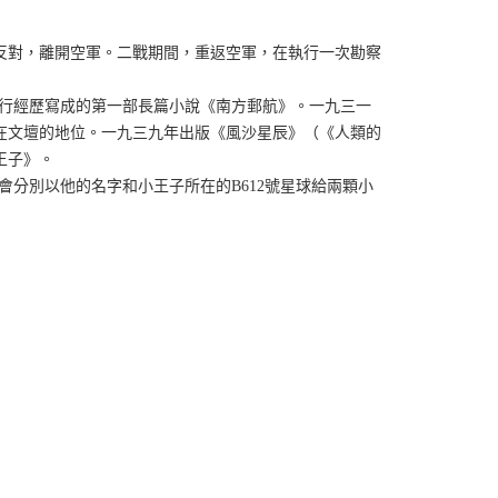
反對，離開空軍。二戰期間，重返空軍，在執行一次勘察
飛行經歷寫成的第一部長篇小說《南方郵航》。一九三一
在文壇的地位。一九三九年出版《風沙星辰》（《人類的
王子》。
會分別以他的名字和小王子所在的B612號星球給兩顆小