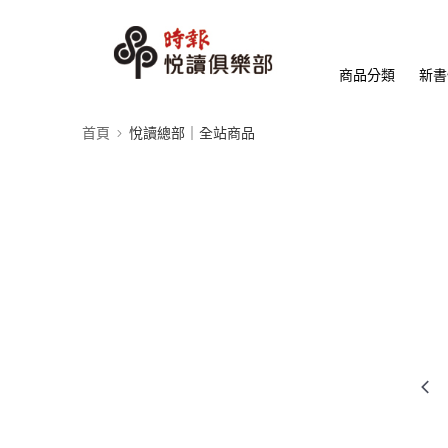
商品分類
新書
首頁
悅讀總部｜全站商品