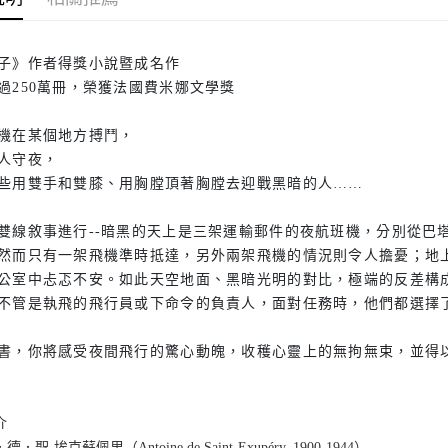
子》作者得獎小說暨成名作
過250萬冊，榮獲法國費米娜文學獎
機在某個地方搏鬥，
人守夜，
些用雙手和雙膝、用胸膛頂著胸膛去迎戰黑暗的人……
雙線敘事進行--暗黑的天上是三架運輸郵件的夜航班機，分別從巴
然而只有一架飛機準時抵達，另外兩架飛機的情況則令人擔憂；地
公室中忐忑不安。如此天空地面、黑暗光明的對比，極端的反差構
不管是執飛的飛行員或下命令的負責人，面對任務時，他們都選擇
書，你將感受夜間飛行的驚心動魄，收穫心靈上的無拘無束，並得
介
．聖-埃克蘇佩里（Antoine de Saint-Exupéry, 1900-1944）