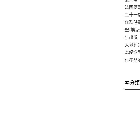
法國傳
二十一
任務時
聖-埃
年出版
大地》
為紀念
行星命
本分類