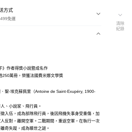
送方式
499免運
清除
紀錄
次付款
子》作者得獎小說暨成名作
過250萬冊，榮獲法國費米娜文學獎
家取貨
-埃克蘇佩里（Antoine de Saint-Exupéry, 1900-
0，滿NT$499(含以上)免運費
1取貨
詩人、小說家、飛行員。
0，滿NT$499(含以上)免運費
應徵入伍，成為部隊飛行員，後因飛機失事身受重傷，加
家人反對，離開空軍。二戰期間，重返空軍，在執行一次
時離奇失蹤，成為曠世之謎。
00，滿NT$499(含以上)免運費