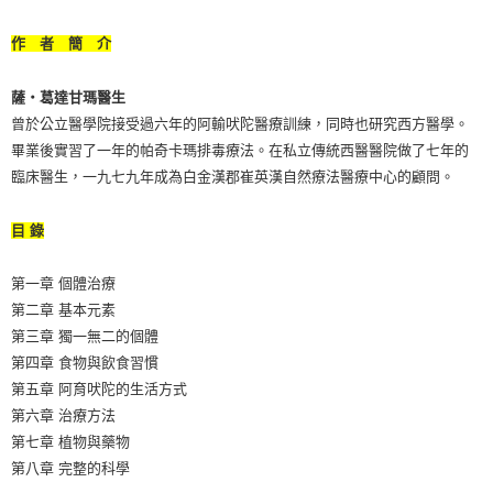
作 者 簡 介
薩‧葛達甘瑪醫生
曾於公立醫學院接受過六年的阿輸吠陀醫療訓練，同時也研究西方醫學。
畢業後實習了一年的帕奇卡瑪排毒療法。在私立傳統西醫醫院做了七年的
臨床醫生，一九七九年成為白金漢郡崔英漢自然療法醫療中心的顧問。
目 錄
第一章 個體治療
第二章 基本元素
第三章 獨一無二的個體
第四章 食物與飲食習慣
第五章 阿育吠陀的生活方式
第六章 治療方法
第七章 植物與藥物
第八章 完整的科學