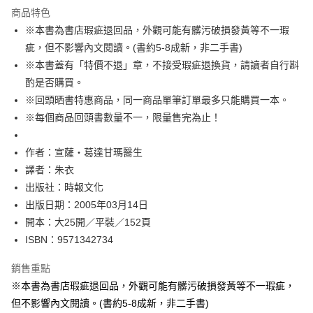
運送方式
商品特色
※本書為書店瑕疵退回品，外觀可能有髒污破損發黃等不一瑕
付款後全家取貨
疵，但不影響內文閱讀。(書約5-8成新，非二手書)
每筆NT$60，滿NT$499(含以上)免運費
※本書蓋有「特價不退」章，不接受瑕疵退換貨，請讀者自行斟
付款後7-11取貨
酌是否購買。
每筆NT$60，滿NT$499(含以上)免運費
※回頭晒書特惠商品，同一商品單筆訂單最多只能購買一本。
※每個商品回頭書數量不一，限量售完為止！
宅配
每筆NT$100，滿NT$499(含以上)免運費
作者：宣薩‧葛達甘瑪醫生
譯者：朱衣
出版社：時報文化
出版日期：2005年03月14日
開本：大25開／平裝／152頁
ISBN：9571342734
銷售重點
※本書為書店瑕疵退回品，外觀可能有髒污破損發黃等不一瑕疵，
但不影響內文閱讀。(書約5-8成新，非二手書)