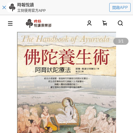
時報悅讀
開啟APP
立刻使用官方APP
0
1
/
1