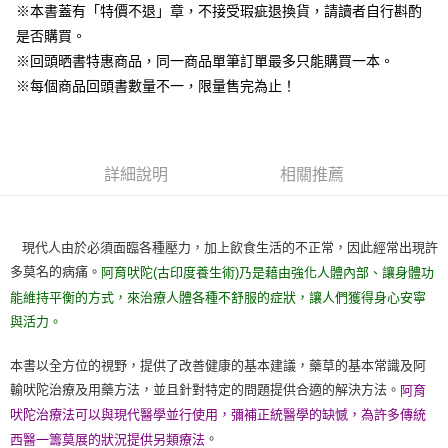
※本書蓋有「特價不退」章，不接受瑕疵退換貨，請讀者自行斟酌
是否購買。
※回頭晒書特惠商品，同一商品單筆訂單最多只能購買一本。
※每個商品回頭書數量不一，限量售完為止！
詳細說明
相關推薦
現代人由於必須面臨各種壓力，加上飲食生活的不正常，因此經常出現許
多莫名的病痛。
阿育吠陀(古印度養生術)乃是藉由強化人體內部、讓身體功
能維持平衡的方式，來治療人體各種不舒服的症狀，讓人們獲得身心安寧
與活力。
本書以全方位的視野，提供了改善健康的基本建議，藥草的基本常識及阿
輸吠陀治療及用藥方法，並且針對特定的問題提供合適的解決方法。
阿育
吠陀治療法可以與現代醫學並行使用，彌補正統醫學的缺憾，為許多傳統
。
西醫一籌莫展的狀況提供另類療法