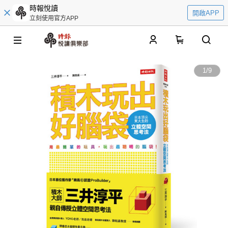
時報悅讀
開啟APP
立刻使用官方APP
0
1
/
9