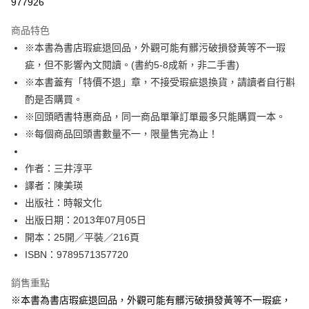
977926
運送方式
商品特色
※本書為書店瑕疵退回品，外觀可能有髒污破損發黃等不一瑕
付款後全家取貨
疵，但不影響內文閱讀。(書約5-8成新，非二手書)
每筆NT$60，滿NT$499(含以上)免運費
※本書蓋有「特價不退」章，不接受瑕疵退換貨，請讀者自行斟
付款後7-11取貨
酌是否購買。
每筆NT$60，滿NT$499(含以上)免運費
※回頭晒書特惠商品，同一商品單筆訂單最多只能購買一本。
※每個商品回頭書數量不一，限量售完為止！
宅配
每筆NT$100，滿NT$499(含以上)免運費
作者：三井淳平
譯者：陳美瑛
出版社：時報文化
出版日期：2013年07月05日
開本：25開／平裝／216頁
ISBN：9789571357720
銷售重點
※本書為書店瑕疵退回品，外觀可能有髒污破損發黃等不一瑕疵，