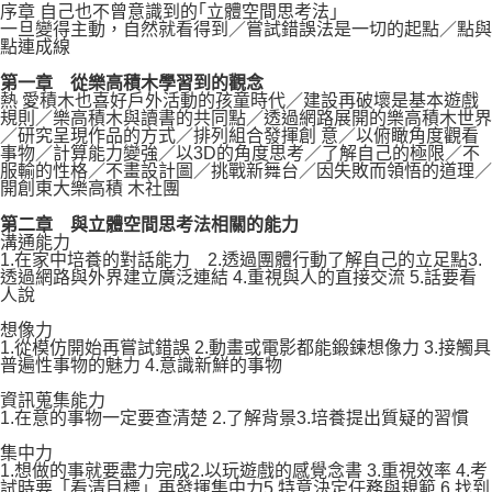
序章 自己也不曾意識到的｢立體空間思考法｣
一旦變得主動，自然就看得到／嘗試錯誤法是一切的起點／點與
點連成線
第一章 從樂高積木學習到的觀念
熱 愛積木也喜好戶外活動的孩童時代／建設再破壞是基本遊戲
規則／樂高積木與讀書的共同點／透過網路展開的樂高積木世界
／研究呈現作品的方式／排列組合發揮創 意／以俯瞰角度觀看
事物／計算能力變強／以3D的角度思考／了解自己的極限／不
服輸的性格／不畫設計圖／挑戰新舞台／因失敗而領悟的道理／
開創東大樂高積 木社團
第二章 與立體空間思考法相關的能力
溝通能力
1.在家中培養的對話能力 2.透過團體行動了解自己的立足點3.
透過網路與外界建立廣泛連結 4.重視與人的直接交流 5.話要看
人說
想像力
1.從模仿開始再嘗試錯誤 2.動畫或電影都能鍛鍊想像力 3.接觸具
普遍性事物的魅力 4.意識新鮮的事物
資訊蒐集能力
1.在意的事物一定要查清楚 2.了解背景3.培養提出質疑的習慣
集中力
1.想做的事就要盡力完成2.以玩遊戲的感覺念書 3.重視效率 4.考
試時要「看清目標」再發揮集中力5.特意決定任務與規範 6.找到