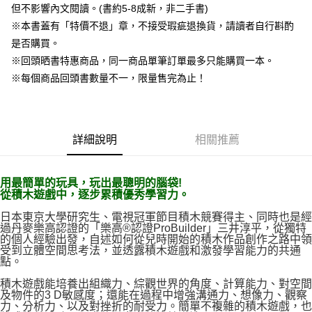
但不影響內文閱讀。(書約5-8成新，非二手書)
※本書蓋有「特價不退」章，不接受瑕疵退換貨，請讀者自行斟酌
是否購買。
※回頭晒書特惠商品，同一商品單筆訂單最多只能購買一本。
※每個商品回頭書數量不一，限量售完為止！
詳細說明
相關推薦
用最簡單的玩具，玩出最聰明的腦袋!
從積木遊戲中，逐步累積優秀學習力。
日本東京大學研究生、電視冠軍節目積木競賽得主、同時也是經
過丹麥樂高認證的「樂高®認證ProBuilder」三井淳平，從獨特
的個人經驗出發，自述如何從兒時開始的積木作品創作之路中領
受到立體空間思考法，並透露積木遊戲和激發學習能力的共通
點。
積木遊戲能培養出組織力、綜觀世界的角度、計算能力、對空間
及物件的3 D敏感度；還能在過程中增強溝通力、想像力、觀察
力、分析力、以及對挫折的耐受力。簡單不複雜的積木遊戲，也