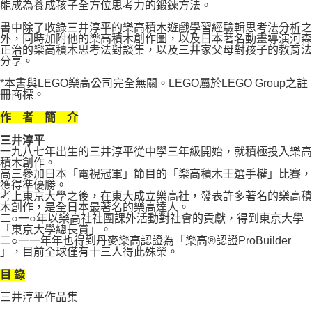
能成為養成孩子全方位思考力的鍛鍊方法。
書中除了收錄三井淳平的樂高積木遊戲學習經驗輯思考法分析之
外，同時加附他的樂高積木創作圖，以及日本著名動畫導演河森
正治的樂高積木思考法對談集，以及三井家父母對孩子的教育法
分享。
*本書與LEGO樂高公司完全無關。LEGO屬於LEGO Group之註
冊商標。
作 者 簡 介
三井淳平
一九八七年出生的三井淳平從中學三年級開始，就積極投入樂高
積木創作。
高三參加日本「電視冠軍」節目的「樂高積木王選手權」比賽，
獲得準優勝。
考上東京大學之後，在東大成立樂高社，發表許多著名的樂高積
木創作，是全日本最著名的樂高達人。
二○一○年以樂高社社團課外活動對社會的貢獻，得到東京大學
「東京大學總長賞」。
二○一一年年也得到丹麥樂高認證為「樂高®認證ProBuilder
」，目前全球僅有十三人得此殊榮。
目 錄
三井淳平作品集