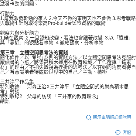
激發幹勁的開關。
行動力
1.幫我激發幹勁的家人 2.今天不做的事明天也不會做 3.思考戰略
與戰術4.針對取得樂高Pro-builder認證資格的戰術
觀察力與分析能力
1.樂在觀察 2.一旦認知改變，看法也會跟著改變 3.以「遠離」
與「靠近」的觀點看事物 4.徹底觀察・分析事物
第三章 立體空間思考法的實踐
簡化條件／以｢考試｣為例的實踐方法／以立體空間思考法克服討
厭讀書的心態／將樂高積木運用在教育領域／工作選擇「鐵素
材」的理由／不把失敗視為挫折的思考法／以客觀的角度看待自
己／有意識地看待處於世界中的自己／主動、積極
三井淳平作品集
特別收錄1 河森正治X三井淳平 「立體空間式的樂高積木思
考」對談
特別收錄2 父母的訪談 「三井家的教育理念」
結語
顯示電腦版詳細說明
客服