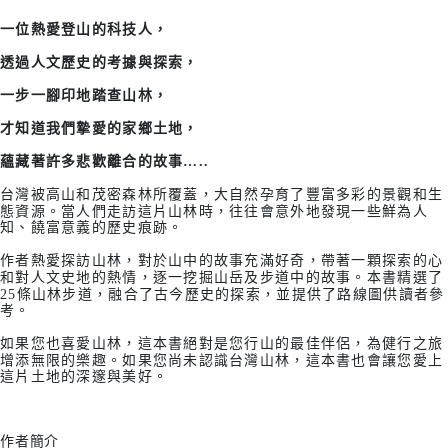
一位熱愛登山的科技人，
透過人文歷史的考據與探索，
一步一腳印地踏查山林，
才知道我們摯愛的家鄉土地，
蘊藏著許多悲歡離合的故事…..
台灣被高山和茂密森林所覆蓋，大自然孕育了豐富多彩的景觀和生
態資源。當人們走訪這片山林時，往往會意外地發現一些鮮為人
知、饒富意義的歷史痕跡。
作者熱愛探訪山林，對於山中的故事充滿好奇，帶著一顆探索的心
和對人文史地的熱情，逐一挖掘山岳及步道中的故事。本書精選了
25條山林步道，融合了古今歷史的探索，並提供了路線圖供讀者參
考。
如果您也喜愛山林，這本書絕對是您行山的最佳伴侶，為健行之旅
增添無限的樂趣。如果您尚未認識台灣山林，這本書也會讓您愛上
這片土地的深邃與美好。
作者簡介