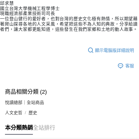
邱求慧
國立台灣大學機械工程學博士
現職經濟部產業技術司司長
一位登山健行的愛好者，也對台灣的歷史文化極有熱情，所以期望藉
著爬山探尋各地的人文采風，希望把這些不為人知的典故，分享給讀
者們，讓大家都更能知道，這些發生在我們家鄉和土地的動人故事。
顯示電腦版詳細說明
客服
商品相關分類 (2)
悅讀總部｜全站商品
人文史哲
歷史
本分類熱銷
全站排行