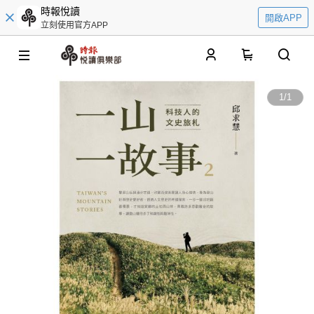
時報悅讀
開啟APP
立刻使用官方APP
0
1
/
1