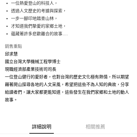
一位熱愛登山的科技人，
付款後全家取貨
透過人文歷史的考據與探索，
每筆NT$60，滿NT$499(含以上)免運費
一步一腳印地踏查山林，
付款後7-11取貨
才知道我們摯愛的家鄉土地，
每筆NT$60，滿NT$499(含以上)免運費
蘊藏著許多悲歡離合的故事….
宅配
銷售重點
每筆NT$100，滿NT$499(含以上)免運費
邱求慧
國立台灣大學機械工程學博士
現職經濟部產業技術司司長
一位登山健行的愛好者，也對台灣的歷史文化極有熱情，所以期望
藉著爬山探尋各地的人文采風，希望把這些不為人知的典故，分享
給讀者們，讓大家都更能知道，這些發生在我們家鄉和土地的動人
故事。
詳細說明
相關推薦