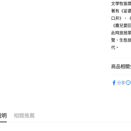
文學牧笛
著有《娑
口井》、
《鷹兒要
此時旅居
覽、生態
代。
商品相關分
悅讀總部
分享
文學
散
說明
相關推薦