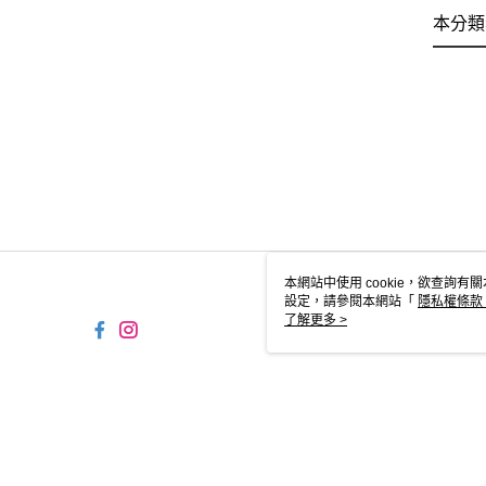
本分類
本網站中使用 cookie，欲查詢有關
設定，請參閱本網站「
隱私權條款
使用 cookie。
了解更多 >