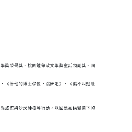
文學獎榮譽獎、桃園鍾肇政文學獎童話類副獎、國
》、《管他的博士學位，跳舞吧》、《偏不叫她肚
生態旅遊與沙漠種樹等行動，以回應氣候變遷下的