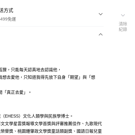
送方式
499免運
清除
紀錄
次付款
狐狸，只能每天認真地去認識他，
我想去愛他，只知道我得先放下自身「期望」與「想
家取貨
間「真正去愛」。
0，滿NT$499(含以上)免運費
1取貨
0，滿NT$499(含以上)免運費
（EHESS）文化人類學與民族學博士。
華文文學星雲獎報導文學首獎與評審推薦佳作、九歌現代
獎榮譽獎、桃園鍾肇政文學獎童話類副獎、國語日報兒童
00，滿NT$499(含以上)免運費