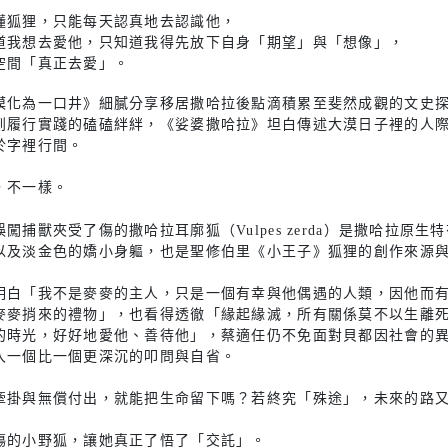
懂狐狸，只能每天認真地去認識他，
道我想去愛他，只知道我得先放下自身「期望」與「想像」，
空間「真正去愛」。
漠化為一口井》細膩分享移居撒哈拉後點滴積累至斐然成觀的文史
到履行實踐的磕磕絆絆，《娑婆撒哈拉》坦白傳述大漠日子裡的人
於字裡行間。
，不一樣。
誤闖捕獸夾受了傷的撒哈拉耳廓狐（Vulpes zerda）是撒哈拉
以及淡金色的嬌小身軀，也是聖修伯里《小王子》狐狸的創作來源
明白「我不是麥麥的主人，只是一個有幸與他偶遇的人類，因他而
麥麥捎來的禮物」，也看得透徹「緣起緣滅，所有關係莫不以生離
的時光，好好地愛他、善待他」，蔡適任仍不免面對貝都因社會的
入一個比一個更深沉的叩問與自省。
牽掛與無償付出，就能把生命留下嗎？若終究「殊途」，未來的路
傷的小野狐，讓她真正了悟了「交託」。