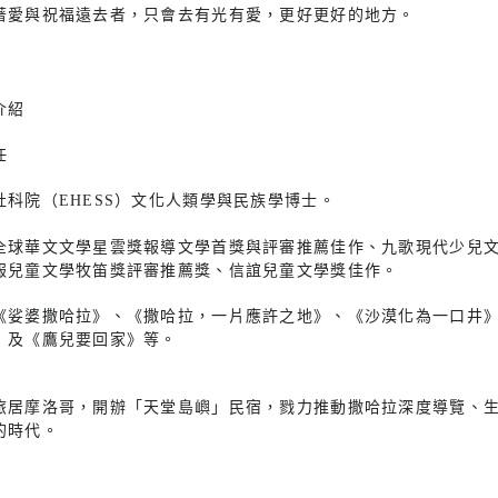
著愛與祝福遠去者，只會去有光有愛，更好更好的地方。
介紹
任
社科院（EHESS）文化人類學與民族學博士。
全球華文文學星雲獎報導文學首獎與評審推薦佳作、九歌現代少兒
報兒童文學牧笛獎評審推薦獎、信誼兒童文學獎佳作。
《娑婆撒哈拉》、《撒哈拉，一片應許之地》、《沙漠化為一口井
》及《鷹兒要回家》等。
旅居摩洛哥，開辦「天堂島嶼」民宿，戮力推動撒哈拉深度導覽、
的時代。