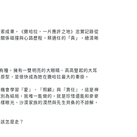
探索成果，《撒哈拉，一片應許之地》忠實記錄從
際關係碰撞與心路歷程，蔡適任的「真」，總清晰
原生特有種，擁有一雙明亮的大眼睛、高高豎起的大耳
與原型，並很快成為她在撒哈拉最大的牽掛。
有機會學習『愛』、『照顧』與『責任』，這是神
死別為結局，我唯一能做的，就是珍惜還能和麥麥
異樣眼光、沙漠家族的漠然與先生貝桑的不諒解，
又該怎麼走？