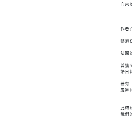
而乘
作者
蔡適
法國
曾獲
語日
著有
皮舞
此時
我們