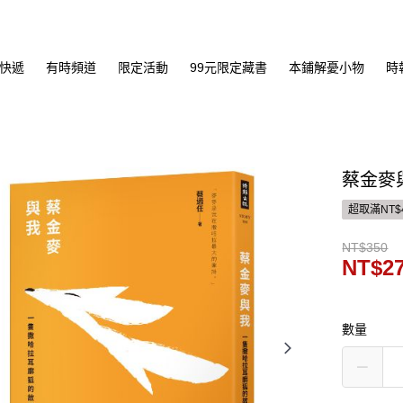
快遞
有時頻道
限定活動
99元限定藏書
本鋪解憂小物
時
蔡金麥
超取滿NT$
NT$350
NT$2
數量