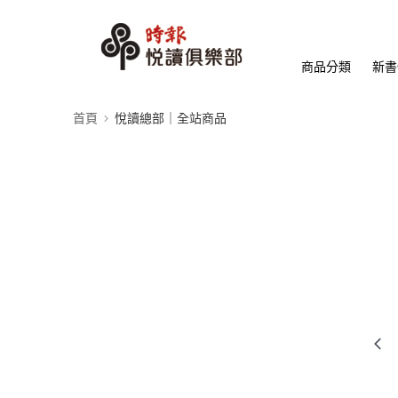
商品分類
新書
首頁
悅讀總部｜全站商品