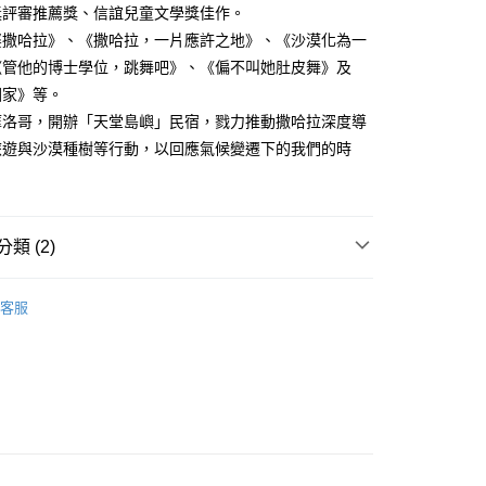
獎評審推薦獎、信誼兒童文學獎佳作。
婆撒哈拉》、《撒哈拉，一片應許之地》、《沙漠化為一
《管他的博士學位，跳舞吧》、《偏不叫她肚皮舞》及
回家》等。
摩洛哥，開辦「天堂島嶼」民宿，戮力推動撒哈拉深度導
旅遊與沙漠種樹等行動，以回應氣候變遷下的我們的時
類 (2)
｜全站商品
客服
文