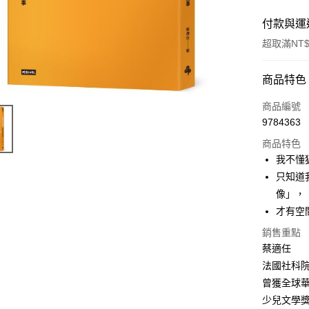
付款與運
超取滿NT$
付款方式
商品特色
信用卡一
商品編號
9784363
ATM付款
商品特色
我不懂
運送方式
只知道
像」，
付款後全
才有空
每筆NT$6
銷售重點
付款後7-1
蔡適任
每筆NT$6
法國社科院
曾獲全球
宅配
少兒文學
每筆NT$1