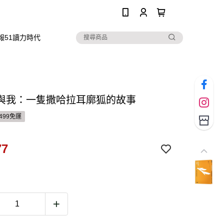
0
報51讀力時代
與我：一隻撒哈拉耳廓狐的故事
499免運
77