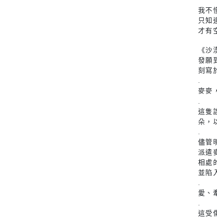
我不
只知
才有
《沙
發願
刻寫
.
麥麥
.
這隻
朵，
.
儘管
派遣
相處
並陷
.
愛、
.
這受