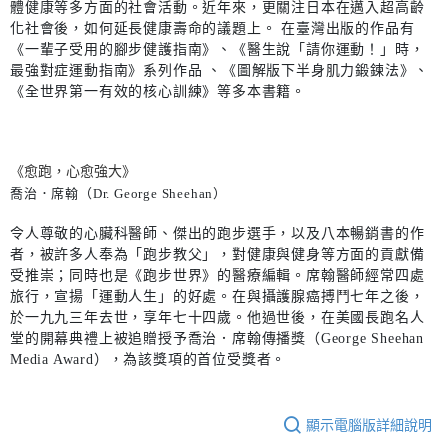
體健康等多方面的社會活動。近年來，更關注日本在邁入超高齡
化社會後，如何延長健康壽命的議題上。 在臺灣出版的作品有
《一輩子受用的腳步健護指南》、《醫生說「請你運動！」時，
最強對症運動指南》系列作品 、《圖解版下半身肌力鍛鍊法》、
《全世界第一有效的核心訓練》等多本書籍。
《愈跑，心愈強大》
喬治．席翰（Dr. George Sheehan）
令人尊敬的心臟科醫師、傑出的跑步選手，以及八本暢銷書的作
者，被許多人奉為「跑步教父」，對健康與健身等方面的貢獻備
受推崇；同時也是《跑步世界》的醫療編輯。席翰醫師經常四處
旅行，宣揚「運動人生」的好處。在與攝護腺癌搏鬥七年之後，
於一九九三年去世，享年七十四歲。他過世後，在美國長跑名人
堂的開幕典禮上被追贈授予喬治．席翰傳播獎（George Sheehan
Media Award），為該獎項的首位受獎者。
顯示電腦版詳細說明