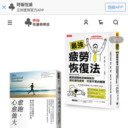
時報悅讀
開啟APP
立刻使用官方APP
0
1
/
1