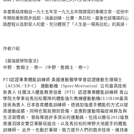
本書集結席翰自一九七五年至一九九五年間撰寫的專欄文章，從他中
年開始重新跑步說起，涵蓋訓練、比賽、馬拉松，最後也談罹癌的心
路歷程以及對家人的愛，充分體現了「人生是一場馬拉松」的真諦。
作者介紹
《最強疲勞恢復法》
中野．詹姆士．修一（中野．詹姆士．修一）
PTI認證專業體能訓練師 美國運動醫學學會認證運動生理碩士
（ACSM／EP-C） 運動動機（Sport-Motivation）公司最高技術
負責人 社團法人體能教育協會（PTI）認證專業體能訓練師 青山
學院大學車站馬拉松團隊的體能強化教練運動動機CLUB100最高
技術負責人 日本首席體能訓練師，透過加強選手體能的方式以提
高運動成績，同時也幫助預防受傷，並應對運動障礙症候群及與
生活習慣病。 曾指導過許多頂尖的運動員，包括以擔任2012倫敦
奧運羽球女雙亞軍藤垣組合，以及馬拉松的神野大地選手的體能
訓練師。 此外，也勤於筆耕，致力提升人們的跑步技術、維持身