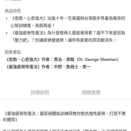
運送方式
商品特色
《愈跑，心愈強大》出版十年，在美國與台灣跑步界最為推崇的
付款後全家取貨
心智訓練書，長銷再版！
每筆NT$60，滿NT$499(含以上)免運費
《最強疲勞恢復法》為什麼睡再久還是覺得累？瘦不下來是因為
付款後7-11取貨
「壓力肥」？別讓疲勞變過勞！讓所有疲累的原因都消失。
每筆NT$60，滿NT$499(含以上)免運費
銷售重點
宅配
《愈跑，心愈強大》作者：喬治．席翰（Dr. George Sheehan）
每筆NT$100，滿NT$499(含以上)免運費
《最強疲勞恢復法》作者：中野．詹姆士．修一
詳細說明
相關推薦
《最強疲勞恢復法：國家級體能訓練師教你對抗慢性疲勞，打造不累
的體質》