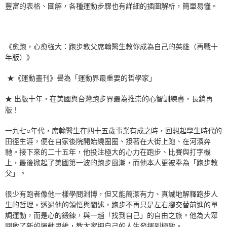
豐富的表格、圖解，各種運動步驟也有詳細的插圖解析，簡單易懂。
《
愈跑，心愈強大：跑步教父席翰醫生教你成為自己的英雄（再戰十
年版）
》
★《運動畫刊》譽為「運動界最重要的哲學家」
★ 出版十年，在美國與台灣跑步界最為推崇的心智訓練書，長銷再
版！
一九七○年代，席翰醫生在四十五歲事業有成之時，回想起學生時代的
田徑生涯，便在自家後院開始繞圈圈、接著在大街上跑、在河濱奔
馳。接下來的二十五年，他投注極大的心力在跑步、比賽與打字機
上，最後掀起了美國第一波的跑步風潮，而他本人更被奉為「跑步教
父」。
很少有跑者像他一樣學問淵博，但又能簡潔有力、真誠地解釋跑步人
生的哲理。透過他的領悟與闡述，跑步不再只是左右腳交替前進的單
調運動，而是心的鍛鍊，與一趟「找到自己」的自由之旅。他為大眾
開啟了新的運動思維，教大家把自己的人生發揮到極致。