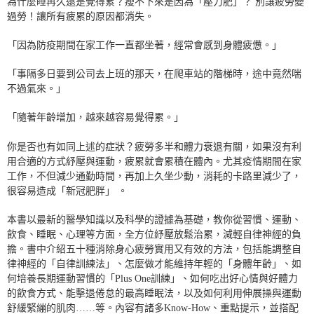
為什麼睡再久還是覺得累？瘦不下來是因為「壓力肥」？ 別讓疲勞變
過勞！讓所有疲累的原因都消失。
「因為防疫期間在家工作一直都坐著，經常會感到身體疲憊。」
「事隔多日要到公司去上班的那天，在爬車站的階梯時，途中竟然喘
不過氣來。」
「隨著年齡增加，越來越容易覺得累。」
你是否也有如同上述的症狀？疲勞多半和體力衰退有關，如果沒有利
用合適的方式紓壓與運動，疲累就會累積在體內。尤其疫情期間在家
工作，不但減少通勤時間，再加上久坐少動，消耗的卡路里減少了，
很容易造成「新冠肥胖」 。
本書以最新的醫學知識以及科學的證據為基礎，教你從習慣、運動、
飲食、睡眠、心理等方面，全方位紓壓放鬆治累，減輕自律神經的負
擔。書中介紹五十種消除身心疲勞實用又有效的方法，包括能調整自
律神經的「自律訓練法」、怎麼做才能維持年輕的「身體年齡」、如
何培養長期運動習慣的「Plus One訓練」、如何吃出好心情與好體力
的飲食方式、能擊退倦怠的最高睡眠法，以及如何利用伸展操與運動
舒緩緊繃的肌肉……等。內容有諸多Know-How、重點提示，並搭配