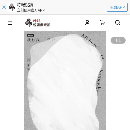
時報悅讀
開啟APP
立刻使用官方APP
0
1
/
1