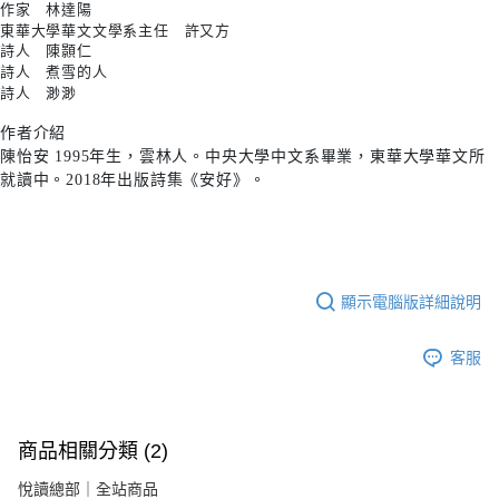
作家 林達陽
東華大學華文文學系主任
許又方
詩人 陳顥仁
詩人 煮雪的人
詩人 渺渺
作者介紹
陳怡安 1995年生，雲林人。中央大學中文系畢業，東華大學華文所
就讀中。2018年出版詩集《安好》。
顯示電腦版詳細說明
客服
商品相關分類 (2)
悅讀總部｜全站商品