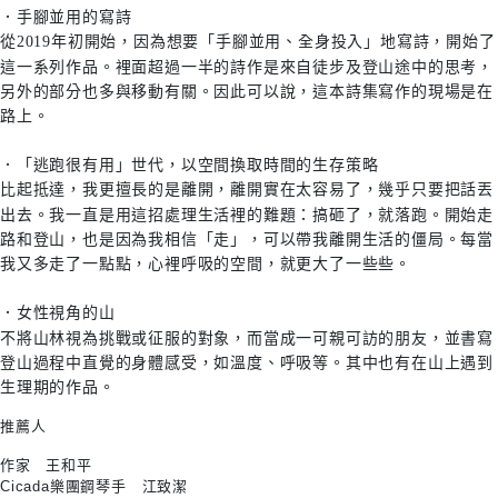
．手腳並用的寫詩
從2019年初開始，因為想要「手腳並用、全身投入」地寫詩，開始了
這一系列作品。裡面超過一半的詩作是來自徒步及登山途中的思考，
另外的部分也多與移動有關。因此可以說，這本詩集寫作的現場是在
路上。
．「逃跑很有用」世代，以空間換取時間的生存策略
比起抵達，我更擅長的是離開，離開實在太容易了，幾乎只要把話丟
出去。我一直是用這招處理生活裡的難題：搞砸了，就落跑。開始走
路和登山，也是因為我相信「走」，可以帶我離開生活的僵局。每當
我又多走了一點點，心裡呼吸的空間，就更大了一些些。
．女性視角的山
不將山林視為挑戰或征服的對象，而當成一可親可訪的朋友，並書寫
登山過程中直覺的身體感受，如溫度、呼吸等。其中也有在山上遇到
生理期的作品。
推薦人
作家 王和平
Cicada樂團鋼琴手 江致潔