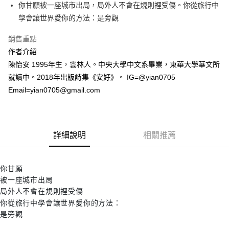
你甘願被一座城市出局，局外人不會在規則裡受傷。你從旅行中
付款後全家取貨
學會讓世界愛你的方法：是旁觀
每筆NT$60，滿NT$499(含以上)免運費
銷售重點
付款後7-11取貨
作者介紹
每筆NT$60，滿NT$499(含以上)免運費
陳怡安 1995年生，雲林人。中央大學中文系畢業，東華大學華文所
宅配
就讀中。2018年出版詩集《安好》。 IG=@yian0705
每筆NT$100，滿NT$499(含以上)免運費
Email=yian0705@gmail.com
詳細說明
相關推薦
你甘願
被一座城市出局
局外人不會在規則裡受傷
你從旅行中學會讓世界愛你的方法：
是旁觀