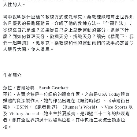
人性的人。
書中說明是什麼樣的教練方式使派翠克‧桑教練能培育出世界知
名且優秀的長跑運動員，介紹了他的教練方法--「全觀作法」：
從認識自己是誰？如果從自己身上拿走運動的部分，還剩下什
麼？到如何管理天分、發掘天分、辨識天分？讀完《驕陽下，我
們一起奔跑》，派翠克‧桑教練和他的運動員們的故事必定會令
人眼界大開，使人謙卑。
作者簡介
莎拉‧吉爾哈特｜Sarah Gearhart
莎拉‧吉爾哈特是一位紐約的體育作家。之前是USA Today體育
媒體的資深製作人，她的作品出現在《紐約時報》、《華爾街日
報》、ESPN、《跑者世界》（Runner’s World）、Vice Sports 以
及 Victory Journal。她出生於夏威夷，是超過二十二年的熱衷跑
者，她在全世界跑過十四場馬拉松，其中包括三次波士頓馬拉
松。