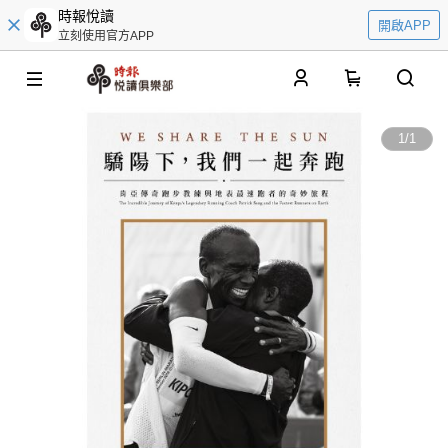
時報悅讀
開啟APP
立刻使用官方APP
0
1
/
1