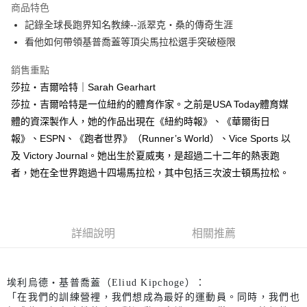
運送方式
商品特色
記錄全球長跑界知名教練--派翠克‧桑的傳奇生涯
付款後全家取貨
看他如何帶領基普喬蓋等頂尖馬拉松選手突破極限
每筆NT$60，滿NT$499(含以上)免運費
銷售重點
付款後7-11取貨
莎拉‧吉爾哈特｜Sarah Gearhart
每筆NT$60，滿NT$499(含以上)免運費
莎拉‧吉爾哈特是一位紐約的體育作家。之前是USA Today體育媒
宅配
體的資深製作人，她的作品出現在《紐約時報》、《華爾街日
每筆NT$100，滿NT$499(含以上)免運費
報》、ESPN、《跑者世界》（Runner’s World）、Vice Sports 以
及 Victory Journal。她出生於夏威夷，是超過二十二年的熱衷跑
者，她在全世界跑過十四場馬拉松，其中包括三次波士頓馬拉松。
詳細說明
相關推薦
埃利烏德‧基普喬蓋（Eliud Kipchoge）：
「在我們的訓練營裡，我們想成為最好的運動員。同時，我們也