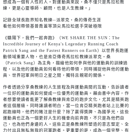
想成為一個有人性的人。對運動員來說，桑不僅只是馬拉松教
練，更是心靈導師、顧問，也是人生教練。」
記錄全球長跑界知名教練--派翠克‧桑的傳奇生涯
看他如何帶領基普喬蓋等頂尖馬拉松選手突破極限
《驕陽下，我們一起奔跑》（WE SHARE THE SUN：The
Incredible Journey of Kenya's Legendary Running Coach
Patrick Sang and the Fastest Runners on Earth）以世界長跑運
動領域重要人物，也是肯亞傳奇馬拉松教練派翠克‧桑
（Patrick Sang）為主角，描繪他如何參與他的運動員的訓練過
程，以及他的運動員如何看待他的帶領，同時捕捉他與他的運動
員、世界冠軍與明日之星之間，獨特且親密的關係。
作者透過分享桑教練的人生旅程及與運動員間的互動，告訴讀者
一位好的運動員如何變成一位優秀的運動員。藉由書中內容，作
者想要使讀者能更了解桑教練與肯亞的跑步文化，尤其是精英跑
者這個層級。同時讓讀者明白，當一位肯亞精英跑者站上比賽的
起跑線時，他們的賭注是什麼？除了贏得獎牌、為國爭光，這些
運動員也正為一個更好人生的機會向前奔跑，不只是為他們自
己，也為他們身邊的人。這些正是桑教練所塑造的意志堅定、全
力付出且無私無我的冠軍跑者。更重要的是，成為一個完整、有