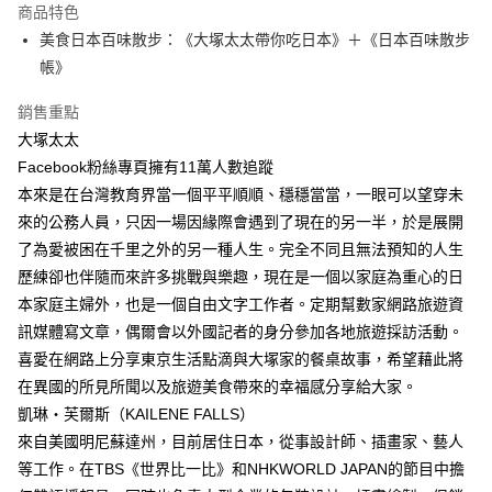
運送方式
商品特色
美食日本百味散步：《大塚太太帶你吃日本》＋《日本百味散步
付款後全家取貨
帳》
每筆NT$60，滿NT$499(含以上)免運費
銷售重點
付款後7-11取貨
大塚太太
每筆NT$60，滿NT$499(含以上)免運費
Facebook粉絲專頁擁有11萬人數追蹤
宅配
本來是在台灣教育界當一個平平順順、穩穩當當，一眼可以望穿未
每筆NT$100，滿NT$499(含以上)免運費
來的公務人員，只因一場因緣際會遇到了現在的另一半，於是展開
了為愛被困在千里之外的另一種人生。完全不同且無法預知的人生
歷練卻也伴隨而來許多挑戰與樂趣，現在是一個以家庭為重心的日
本家庭主婦外，也是一個自由文字工作者。定期幫數家網路旅遊資
訊媒體寫文章，偶爾會以外國記者的身分參加各地旅遊採訪活動。
喜愛在網路上分享東京生活點滴與大塚家的餐桌故事，希望藉此將
在異國的所見所聞以及旅遊美食帶來的幸福感分享給大家。
凱琳‧芙爾斯（KAILENE FALLS）
來自美國明尼蘇達州，目前居住日本，從事設計師、插畫家、藝人
等工作。在TBS《世界比一比》和NHKWORLD JAPAN的節目中擔