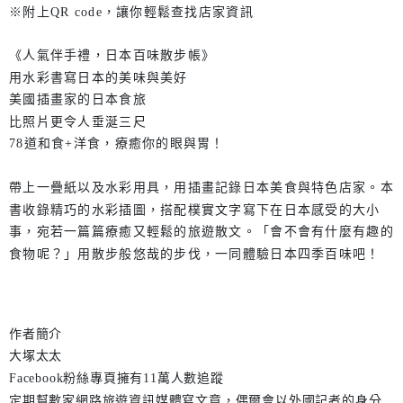
※附上QR code，讓你輕鬆查找店家資訊
《人氣伴手禮，日本百味散步帳》
用水彩書寫日本的美味與美好
美國插畫家的日本食旅
比照片更令人垂涎三尺
78道和食+洋食，療癒你的眼與胃！
帶上一疊紙以及水彩用具，用插畫記錄日本美食與特色店家。本
書收錄精巧的水彩插圖，搭配樸實文字寫下在日本感受的大小
事，宛若一篇篇療癒又輕鬆的旅遊散文。「會不會有什麼有趣的
食物呢？」用散步般悠哉的步伐，一同體驗日本四季百味吧！
作者簡介
大塚太太
Facebook粉絲專頁擁有11萬人數追蹤
定期幫數家網路旅遊資訊媒體寫文章，偶爾會以外國記者的身分