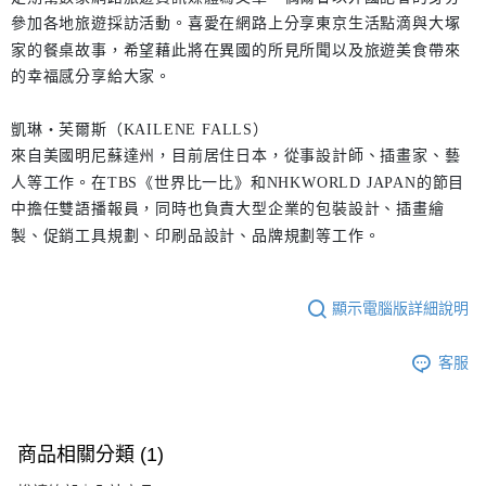
參加各地旅遊採訪活動。喜愛在網路上分享東京生活點滴與大塚
家的餐桌故事，希望藉此將在異國的所見所聞以及旅遊美食帶來
的幸福感分享給大家。
凱琳‧芙爾斯（KAILENE FALLS）
來自美國明尼蘇達州，目前居住日本，從事設計師、插畫家、藝
人等工作。在TBS《世界比一比》和NHKWORLD JAPAN的節目
中擔任雙語播報員，同時也負責大型企業的包裝設計、插畫繪
製、促銷工具規劃、印刷品設計、品牌規劃等工作。
顯示電腦版詳細說明
客服
商品相關分類 (1)