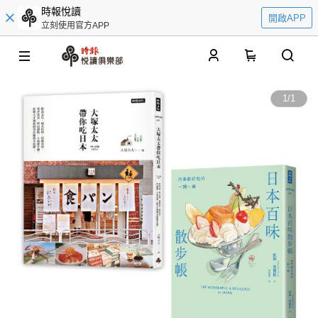
時報悅讀
開啟APP
立刻使用官方APP
0
1
/
1