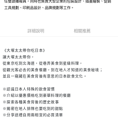
任雙語播報員，同時也負責大型企業的包裝設計、插畫繪製、促銷
工具規劃、印刷品設計、品牌規劃等工作。
詳細說明
相關推薦
《大塚太太帶你吃日本》
讓大塚太太帶你，
從東京吃到北海道，從巷弄美食到星級料理，
從觀光客必去的美食餐廳，到在地人才知道的美食秘境；
並且一窺藏在美食背後有意思的日本飲食文化。
※認識日本人特殊的飲食習慣
※介紹以優惠價格吃到豪華料理的餐廳
※探索各種美食背後的歷史故事
※揭密在地人排隊也要吃到的甜點
※分享送禮自用兩相宜的必買清單