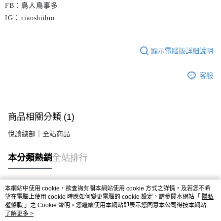
FB：鳥人鳥事多
IG：niaoshiduo
顯示電腦版詳細說明
客服
商品相關分類 (1)
悅讀總部｜全站商品
本分類熱銷
全站排行
本網站中使用 cookie，欲查詢有關本網站使用 cookie 方式之詳情，及若您不希
熱門標籤
望在電腦上使用 cookie 時應如何變更電腦的 cookie 設定，請參閱本網站「
隱私
權條款
」之 Cookie 聲明。您繼續使用本網站即表示您同意本公司得按本網站使
用條款之 Cookie 聲明使用 cookie。
了解更多 >