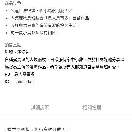
運送方式
商品特色
＼這世界很煩，但小鳥很可愛！／
付款後全家取貨
人氣寵物鳥粉絲團「鳥人鳥事多」首部作品！
每筆NT$60，滿NT$499(含以上)免運費
收錄與眾鳥寶們有笑有淚的搞笑生活，
付款後7-11取貨
每一隻小鳥都超級有個性！
每筆NT$60，滿NT$499(含以上)免運費
銷售重點
宅配
雞腿、漢堡包
每筆NT$100，滿NT$499(含以上)免運費
自稱弼鳥溫的人類兩枚，日常服侍家中小雞，並於社群媒體分享以
鳥寶為主角的漫畫作品，希望讓所有人都知道自家鳥鳥超可愛。
FB：鳥人鳥事多
IG：niaoshiduo
詳細說明
相關推薦
＼這世界很煩，但小鳥很可愛！／