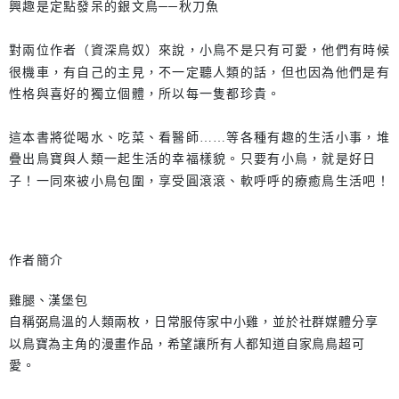
興趣是定點發呆的銀文鳥──秋刀魚
對兩位作者（資深鳥奴）來說，小鳥不是只有可愛，他們有時候
很機車，有自己的主見，不一定聽人類的話，但也因為他們是有
性格與喜好的獨立個體，所以每一隻都珍貴。
這本書將從喝水、吃菜、看醫師……等各種有趣的生活小事，堆
疊出鳥寶與人類一起生活的幸福樣貌。只要有小鳥，就是好日
子！一同來被小鳥包圍，享受圓滾滾、軟呼呼的療癒鳥生活吧！
作者簡介
雞腿、漢堡包
自稱弼鳥溫的人類兩枚，日常服侍家中小雞，並於社群媒體分享
以鳥寶為主角的漫畫作品，希望讓所有人都知道自家鳥鳥超可
愛。