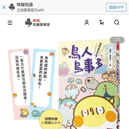
時報悅讀
開啟APP
立刻使用官方APP
0
1
/
1