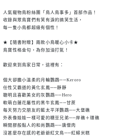
人氣寵物鳥粉絲團「鳥人鳥事多」首部作品！
收錄與眾鳥寶們有笑有淚的搞笑生活，
每一隻小鳥都超級有個性！
★【隨書附贈】兩款小鳥暖心小卡★
鳥寶性格金句，為你加油打氣！
歡迎來到鳥家日常，這裡有：
個大卻膽小溫柔的月輪鸚鵡──Keroro
任性又霸道的黃化玄鳳──靜靜
聰明且喜歡美女的灰鸚鵡──Hero
軟萌白蓮花屬性的黑牛玄鳳──甘蔗
每天努力交朋友的藍太平洋鸚鵡──大堡礁
外表像娃娃一樣可愛的糖豆兄弟──岸礁＋環礁
瞬間膠般黏人的和尚鸚鵡──唐僧肉
沒甚麼存在感的老爺爺紅文鳥──紅蟳米糕