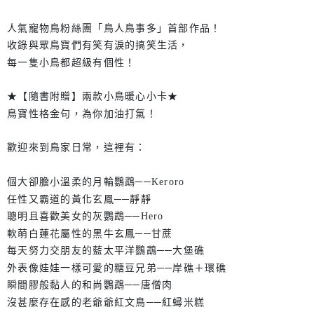
人氣寵物鳥粉絲團「鳥人鳥事多」首部作品！
收錄與眾鳥寶們有笑有淚的搞笑生活，
每一隻小鳥都超級有個性！
★【隨書附贈】兩款小鳥暖心小卡★
鳥寶性格金句，為你加油打氣！
歡迎來到鳥家日常，這裡有：
個大卻膽小溫柔的月輪鸚鵡──Keroro
任性又霸道的黃化玄鳳──靜靜
聰明且喜歡美女的灰鸚鵡──Hero
軟萌白蓮花屬性的黑牛玄鳳──甘蔗
每天努力交朋友的藍太平洋鸚鵡──大堡礁
外表像娃娃一樣可愛的糖豆兄弟──岸礁＋環礁
瞬間膠般黏人的和尚鸚鵡──唐僧肉
沒甚麼存在感的老爺爺紅文鳥──紅蟳米糕