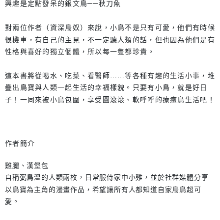
興趣是定點發呆的銀文鳥──秋刀魚
對兩位作者（資深鳥奴）來說，小鳥不是只有可愛，他們有時候
很機車，有自己的主見，不一定聽人類的話，但也因為他們是有
性格與喜好的獨立個體，所以每一隻都珍貴。
這本書將從喝水、吃菜、看醫師……等各種有趣的生活小事，堆
疊出鳥寶與人類一起生活的幸福樣貌。只要有小鳥，就是好日
子！一同來被小鳥包圍，享受圓滾滾、軟呼呼的療癒鳥生活吧！
作者簡介
雞腿、漢堡包
自稱弼鳥溫的人類兩枚，日常服侍家中小雞，並於社群媒體分享
以鳥寶為主角的漫畫作品，希望讓所有人都知道自家鳥鳥超可
愛。