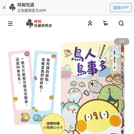
時報悅讀
開啟APP
立刻使用官方APP
0
1
/
1