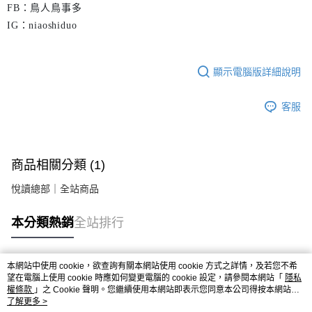
FB：鳥人鳥事多
IG：niaoshiduo
顯示電腦版詳細說明
客服
商品相關分類 (1)
悅讀總部｜全站商品
本分類熱銷
全站排行
本網站中使用 cookie，欲查詢有關本網站使用 cookie 方式之詳情，及若您不希
熱門標籤
望在電腦上使用 cookie 時應如何變更電腦的 cookie 設定，請參閱本網站「
隱私
權條款
」之 Cookie 聲明。您繼續使用本網站即表示您同意本公司得按本網站使
用條款之 Cookie 聲明使用 cookie。
了解更多 >