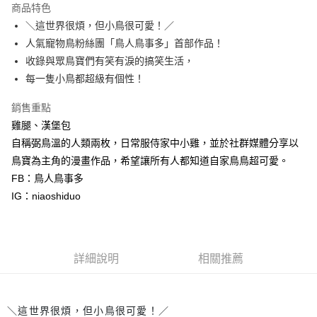
運送方式
商品特色
＼這世界很煩，但小鳥很可愛！／
付款後全家取貨
人氣寵物鳥粉絲團「鳥人鳥事多」首部作品！
每筆NT$60，滿NT$499(含以上)免運費
收錄與眾鳥寶們有笑有淚的搞笑生活，
付款後7-11取貨
每一隻小鳥都超級有個性！
每筆NT$60，滿NT$499(含以上)免運費
銷售重點
宅配
雞腿、漢堡包
每筆NT$100，滿NT$499(含以上)免運費
自稱弼鳥溫的人類兩枚，日常服侍家中小雞，並於社群媒體分享以
鳥寶為主角的漫畫作品，希望讓所有人都知道自家鳥鳥超可愛。
FB：鳥人鳥事多
IG：niaoshiduo
詳細說明
相關推薦
＼這世界很煩，但小鳥很可愛！／