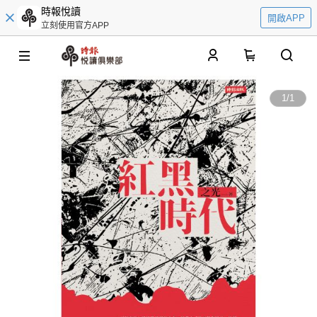
時報悅讀
開啟APP
立刻使用官方APP
0
1
/
1