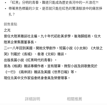
「紅黑」分明的青春，難道只能成為歷史長河中的一片浪花?!
付款後全家取貨
帶著黑色標籤的少女，是否就只能在紅色的驚濤駭浪中的痛苦掙
每筆NT$60，滿NT$499(含以上)免運費
扎？
付款後7-11取貨
銷售重點
每筆NT$60，滿NT$499(含以上)免運費
之光
宅配
曾任大陸某雜誌社主編。九十年代初赴美求學，後海歸經商，任大
每筆NT$100，滿NT$499(含以上)免運費
陸某企業集團董事長。
二○一八年回到美國，開始文學創作。短篇小說《小太妹》《大徐之
哭》刊載於《長城》、香港《文綜》雜誌。
出版長篇小說《紅黑時代的青春》。
曾為《格調》雜誌專欄作者，並有隨筆、微型小說及詩歌散見於
《一行》《兩岸詩》雜誌及美國《世界日報》等。
現任北美中文作家協會終身會員及榮譽理事。
詳細說明
相關推薦