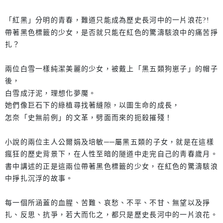
「紅黑」分明的青春，難道只能成為歷史長河中的一片浪花?!
帶著黑色標籤的少女，是否就只能在紅色的驚濤駭浪中的痛苦掙
扎？
兩位白雪一樣純潔美麗的少女，被戴上「黑五類狗崽子」的帽子
後，
白雪成汙泥，理想化夢魘。
她們像巨石下的綠植尋找著縫隙，以圖生命的成長，
怎奈「史無前例」的文革，劈面而來的扼殺摧殘！
小說的兩位主人公爾娟及培敏──屬黑五類的子女，就是在這樣
瘋狂的歷史背景下，在人性至暗的隧道中走完自己的靑春歲月。
書中講述的正是這兩位帶著黑色標籤的少女，在紅色的驚濤駭浪
中掙扎沉浮的故事。
每一個所涵蓋的血腥、苦難、哀愁、不平、不甘、無望以及掙
扎、反思、抗爭，若大而化之，都只是歷史長河中的一片浪花。