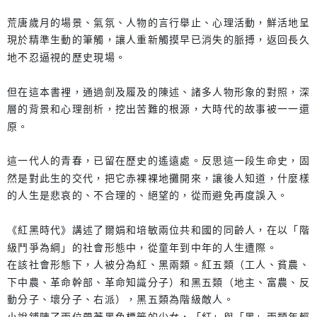
荒唐歲月的場景、氣氛、人物的言行舉止、心理活動，鮮活地呈
現於精準生動的筆觸，讓人重新觸摸早已消失的脈搏，返回長久
地不忍逼視的歷史現場。
但在這本書裡，通過劍及履及的陳述、諸多人物形象的對照，深
層的背景和心理剖析，挖出苦難的根源，大時代的故事被一一還
原。
這一代人的青春，已留在歷史的遙遠處。反思這一段生命史，固
然是對此生的交代，把它赤裸裸地攤開來，讓後人知道，什麼樣
的人生是悲哀的、不合理的、絕望的，從而避免再度誤入。
《紅黑時代》講述了爾娟和培敏兩位共和國的同齡人，在以「階
級鬥爭為綱」的社會形態中，從童年到中年的人生遭際。
在該社會形態下，人被分為紅、黑兩類。紅五類（工人、貧農、
下中農、革命幹部、革命知識分子）和黑五類（地主、富農、反
動分子、壞分子、右派），黑五類為階級敵人。
小說鋪陳了兩位帶著黑色標籤的少女，「紅」與「黑」兩類年輕