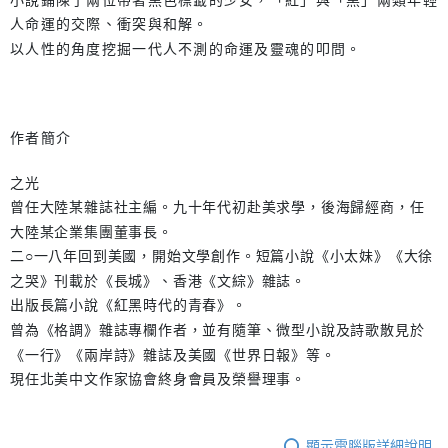
人命運的交際、衝突與和解。
以人性的角度挖掘一代人不測的命運及靈魂的叩問。
作者簡介
之光
曾任大陸某雜誌社主編。九十年代初赴美求學，後海歸經商，任
大陸某企業集團董事長。
二○一八年回到美國，開始文學創作。短篇小說《小太妹》《大徐
之哭》刊載於《長城》、香港《文綜》雜誌。
出版長篇小說《紅黑時代的青春》。
曾為《格調》雜誌專欄作者，並有隨筆、微型小說及詩歌散見於
《一行》《兩岸詩》雜誌及美國《世界日報》等。
現任北美中文作家協會終身會員及榮譽理事。
顯示電腦版詳細說明