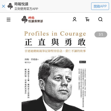
時報悅讀
開啟APP
立刻使用官方APP
0
1
/
1