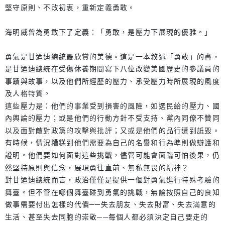
堅守原則、不改初衷，重新定義勇敢。
海明威曾為勇敢下了定義：「勇敢，是壓力下展現的優雅。」
勇氣是甘迺迪總統最欣賞的美德。這是一本敘述「勇敢」的書，
是甘迺迪總統在受傷休養期間寫下八位改變美國歷史的參議員的
事蹟與故事，以及他們所經歷的壓力、承受壓力時所展現的風度
及人格特質。
這些壓力是：他們的事業受到損害的風險，如選民給的壓力、國
內輿論的壓力；或是他們的行動方針不受支持、黨內同僚不贊同
以及面對敵對政黨的攻擊與批評；又或是他們的品行遭到詆毀。
有時候，情況糟糕到他們需要為自己的名譽和行為準則做辯護和
證明。他們要如何面對這些挑戰，儘管可能會面臨可怕後果，仍
然堅持原則與信念，展現勇往直前、無私無畏的精神？
對甘迺迪總統而言，政治僅僅是提供一個對勇氣進行特殊考驗的
舞臺。但不管在哪個舞臺碰到勇氣的挑戰，無論按照自己的良知
做事需要付出怎樣的代價──失去朋友、失去財富、失去滿意的
生活、甚至失去同胞的崇敬──每個人都必須決定自己要走的