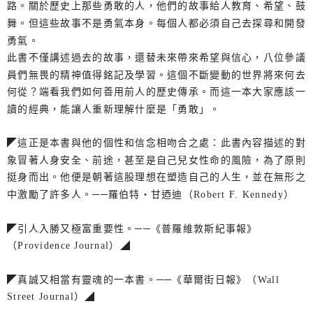
路。關於歷史上那些勇敢的人，他們的故事給人教育、希望、鼓
舞。但這些故事不是勇氣本身。每個人都必須自己去探尋和開發
勇氣。
此書不僅講述過去的故事，還替未來帶來希望與信心，八位參議
員們無畏的精神值得銘記及學習。這個不斷變動的世界將來何去
何從？端看我們如何善用前人的歷史傳承。而這一本大家應該一
讀的經典，能讓人重新理解什麼是「勇敢」。
◤這正是本書與他的個性和信念相吻合之處：此書內容描述的對
象冒著人身安全、前途，甚至是自己兒女性命的風險，為了原則
挺身而出。他便是朝著這股理想在塑造自己的人生，並在無形之
中激勵了許多人。──羅伯特‧甘迺迪（Robert F. Kennedy）
◤引人入勝又極富重要性。──《普羅維敦斯紀事報》
（Providence Journal）◢
◤真誠又相當有靈魂的一本書。──《華爾街日報》（Wall
Street Journal）◢