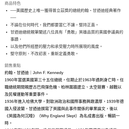
付款後全家取貨
商品特色
每筆NT$60，滿NT$499(含以上)免運費
──美國歷史上唯一獲得普立茲獎的總統約翰‧甘迺迪經典著作
──
付款後7-11取貨
不論在任何時代，我們都要當仁不讓，堅持正直。
每筆NT$60，滿NT$499(含以上)免運費
甘迺迪總統親筆闡述八位具有「勇敢」英雄品質的美國參議員的
宅配
事蹟，
每筆NT$100，滿NT$499(含以上)免運費
以及他們所經歷的壓力和承受壓力時所展現的風度。
堅守原則、不改初衷，重新定義勇敢。
銷售重點
約翰‧甘迺迪｜John F. Kennedy
1960年當選美國第三十五任總統，任期止於1963年遇刺身亡時。任
職總統期間親歷古巴飛彈危機、柏林圍牆建立、太空競賽、越戰以
及民權運動等重要事件。
1936年進入哈佛大學，對歐洲政治和國際事務興趣濃厚，1939年德
國入侵波蘭，甘迺迪撰寫了英國與此事件關係的畢業論文，後以
《英國為何沉睡》（Why England Slept）為名成書出版，暢銷一
時。