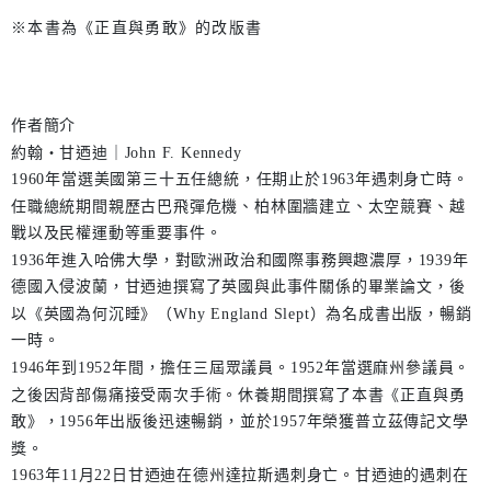
※本書為《正直與勇敢》的改版書
作者簡介
約翰‧甘迺迪｜John F. Kennedy
1960年當選美國第三十五任總統，任期止於1963年遇刺身亡時。
任職總統期間親歷古巴飛彈危機、柏林圍牆建立、太空競賽、越
戰以及民權運動等重要事件。
1936年進入哈佛大學，對歐洲政治和國際事務興趣濃厚，1939年
德國入侵波蘭，甘迺迪撰寫了英國與此事件關係的畢業論文，後
以《英國為何沉睡》（Why England Slept）為名成書出版，暢銷
一時。
1946年到1952年間，擔任三屆眾議員。1952年當選麻州參議員。
之後因背部傷痛接受兩次手術。休養期間撰寫了本書《正直與勇
敢》，1956年出版後迅速暢銷，並於1957年榮獲普立茲傳記文學
獎。
1963年11月22日甘迺迪在德州達拉斯遇刺身亡。甘迺迪的遇刺在