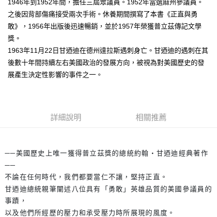
1946年到1952年間，擔任三屆眾議員。1952年當選麻州參議員。
之後因背部傷痛接受兩次手術。休養期間撰寫了本書《正直與勇
敢》，1956年出版後迅速暢銷，並於1957年榮獲普立茲傳記文學
獎。
1963年11月22日甘迺迪在德州達拉斯遇刺身亡。甘迺迪的遇刺在其
後數十年間持續左右美國政治的發展方向，被視為對美國歷史的發
展產生決定性影響的事件之一。
詳細說明
相關推薦
──美國歷史上唯一獲得普立茲獎的總統約翰‧甘迺迪經典著作
──
不論在任何時代，我們都要當仁不讓，堅持正直。
甘迺迪總統親筆闡述八位具有「勇敢」英雄品質的美國參議員的
事蹟，
以及他們所經歷的壓力和承受壓力時所展現的風度。