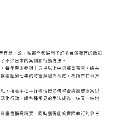
？
年有餘，公、私部門都展開了許多台灣獨有的政策
考了不少日本的案例和行動方法。
解。每年至少參與十五場以上中央部會審查，總共
與累積超過七年的豐富經驗為基底，為所有在地方
迷思，接著手把手詳盡傳授如何整合與爬梳提案思
的活化行動，讓各種常見的手法成為一帖又一帖地
案計畫書撰寫精要，同時獲得能夠實際執行的參考