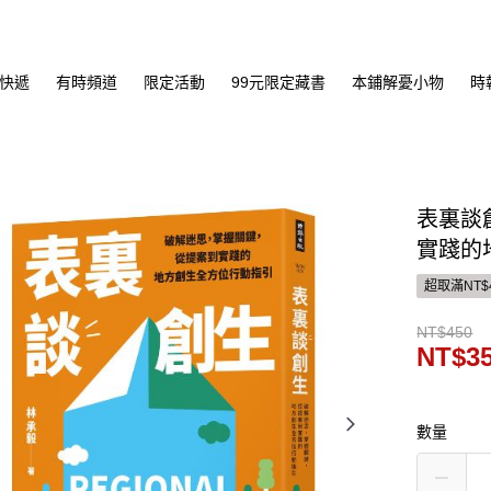
快遞
有時頻道
限定活動
99元限定藏書
本鋪解憂小物
時
表裏談
實踐的
超取滿NT$
NT$450
NT$3
數量