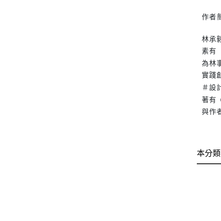
作者
林承
素有
為林
實踐
＃設
著有
與作者聯
本分類