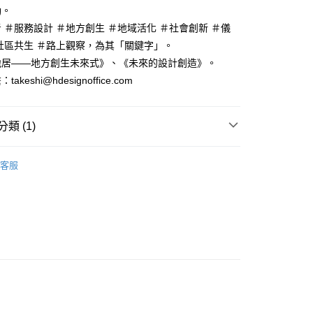
動。
 ＃服務設計 ＃地方創生 ＃地域活化 ＃社會創新 ＃儀
社區共生 ＃路上觀察，為其「關鍵字」。
地居――地方創生未來式》、《未來的設計創造》。
keshi@hdesignoffice.com
類 (1)
｜全站商品
客服