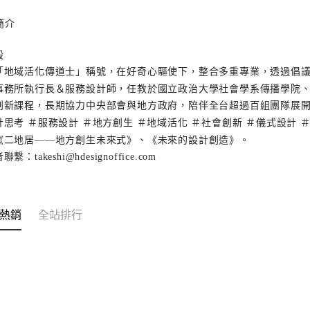
簡介
毅
「地域活化傳道士」稱號，在好奇心驅使下，整合多重專業，透過倡
事務所執行長＆服務設計師，任教於國立政治大學社會學系傳播學院
創新課程，長期協力中央部會與地方政府，陪伴全台超過百組團隊展
計思考 ＃服務設計 ＃地方創生 ＃地域活化 ＃社會創新 ＃儀式設計
《二地居――地方創生未來式》、《未來的設計創造》。
繫：takeshi@hdesignoffice.com
熱銷
全站排行