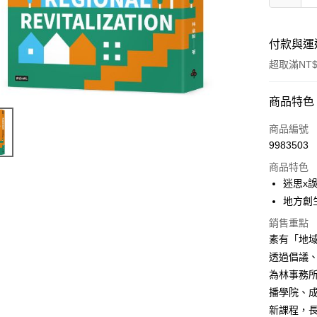
付款與運
超取滿NT$
付款方式
商品特色
信用卡一
商品編號
9983503
商品特色
運送方式
迷思x
付款後全
地方創
每筆NT$6
銷售重點
素有「地
付款後7-1
透過倡議
每筆NT$6
為林事務
宅配
播學院、
每筆NT$1
新課程，