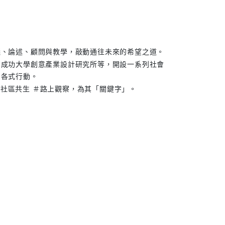
議、論述、顧問與教學，敲動通往未來的希望之道。
、成功大學創意產業設計研究所等，開設一系列社會
開各式行動。
 ＃社區共生 ＃路上觀察，為其「關鍵字」。