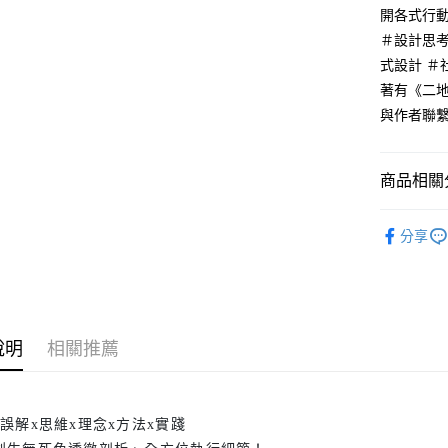
開各式行
＃設計思考
式設計 ＃
著有《二
與作者聯繫：ta
商品相關分
悅讀總部
分享
說明
相關推薦
x誤解x思維x理念x方法x實踐