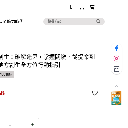
0
報51讀力時代
創生：破解迷思，掌握關鍵，從提案到
地方創生全方位行動指引
499免運
56