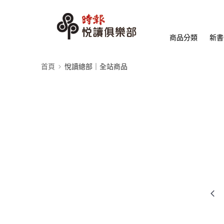
商品分類
新書
首頁
悅讀總部｜全站商品