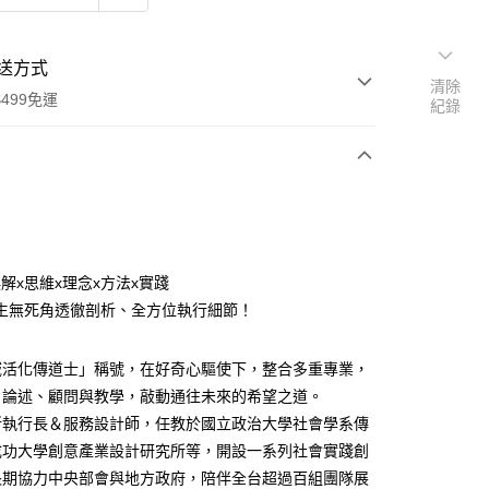
送方式
清除
499免運
紀錄
次付款
誤解x思維x理念x方法x實踐
家取貨
生無死角透徹剖析、全方位執行細節！
0，滿NT$499(含以上)免運費
域活化傳道士」稱號，在好奇心驅使下，整合多重專業，
1取貨
、論述、顧問與教學，敲動通往未來的希望之道。
0，滿NT$499(含以上)免運費
所執行長＆服務設計師，任教於國立政治大學社會學系傳
成功大學創意產業設計研究所等，開設一系列社會實踐創
00，滿NT$499(含以上)免運費
長期協力中央部會與地方政府，陪伴全台超過百組團隊展