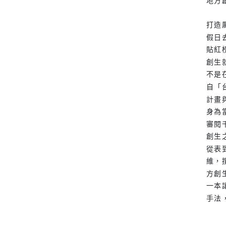
地方
打造
假日
貼紅
創生
不是
自「
計畫
身為
審閱
創生
從表
維，
方創
一本
手法