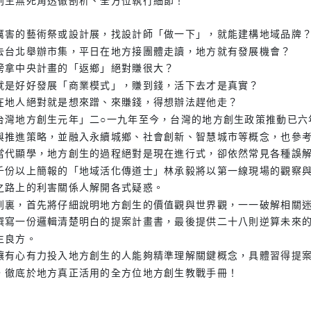
創生無死角透徹剖析、全方位執行細節！
厲害的藝術祭或設計展，找設計師「做一下」，就能建構地域品牌
去台北舉辦市集，平日在地方接團體走讀，地方就有發展機會？
榜拿中央計畫的「返鄉」絕對賺很大？
就是好好發展「商業模式」，賺到錢，活下去才是真實？
在地人絕對就是想來蹭、來賺錢，得想辦法趕他走？
台灣地方創生元年」二○一九年至今，台灣的地方創生政策推動已六
與推進策略，並融入永續城鄉、社會創新、智慧城市等概念，也參
當代顯學，地方創生的過程絕對是現在進行式，卻依然常見各種誤
千份以上簡報的「地域活化傳道士」林承毅將以第一線現場的觀察
之路上的利害關係人解開各式疑惑。
到裏，首先將仔細說明地方創生的價值觀與世界觀，一一破解相關
撰寫一份邏輯清楚明白的提案計畫書，最後提供二十八則逆算未來
生良方。
讓有心有力投入地方創生的人能夠精準理解關鍵概念，具體習得提
，徹底於地方真正活用的全方位地方創生教戰手冊！