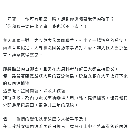
「阿寶……你可有那麼一瞬，想到你還懷著我們的孩子？」
「你和孩子要是出了事，我也活不下去了！」
與天鳳國一戰，大周與大燕兩國聯手，打出了一場漂亮的勝仗！
兩國互盟協定，大周和燕國各憑本事攻打西涼，誰先殺入雲京皇
宮，誰家就得雲京。
即將臨盆的白卿言，且需在大周科考前趕回大都主持殿試。
便一路帶著願意歸順大周的西涼流民，延路安頓在大周攻打下來
的原西涼城池，
遂寧城、豐爾蘭城、以及江孜城。
推行新政，為西涼流民重新辦理大周戶籍，提供糧食，也為他們
分配房屋與農田，更免其三年的賦稅。
但……戰情的變化就是這麼令人措手不及！
在江孜城安頓西涼流民的白卿言，竟被崔山中老將軍所領的西涼