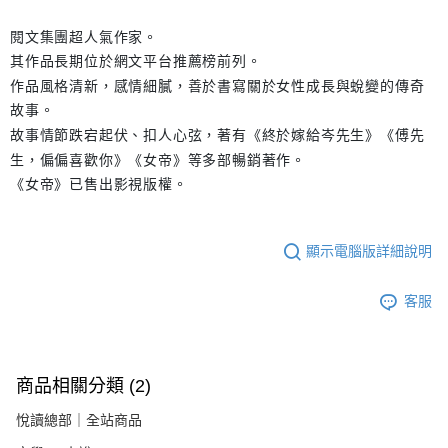
閱文集團超人氣作家。
其作品長期位於網文平台推薦榜前列。
作品風格清新，感情細膩，善於書寫關於女性成長與蛻變的傳奇
故事。
故事情節跌宕起伏、扣人心弦，著有《終於嫁給岑先生》《傅先
生，偏偏喜歡你》《女帝》等多部暢銷著作。
《女帝》已售出影視版權。
顯示電腦版詳細說明
客服
商品相關分類 (2)
悅讀總部｜全站商品