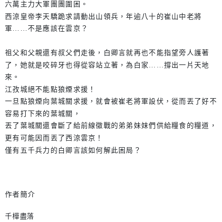
六萬主力大軍團團圍困。
西涼皇帝李天驕跪求請動出山領兵，年逾八十的崔山中老將
軍……不是應該在雲京？
祖父和父親還有叔父們走後，白卿言就再也不能指望旁人護著
了，她就是咬碎牙也得從容站立著，為白家……撐出一片天地
來。
江孜城絕不能點狼煙求援！
一旦點狼煙向葉城關求援，就會被崔老將軍設伏，從而丟了好不
容易打下來的葉城關，
丟了葉城關還會斷了給前線徵戰的弟弟妹妹們供給糧食的糧道，
更有可能因而丟了西涼雲京！
僅有五千兵力的白卿言該如何解此困局？
作者簡介
千樺盡落