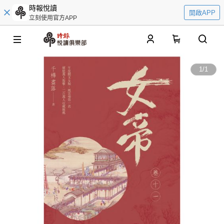
時報悅讀
開啟APP
立刻使用官方APP
0
1
/
1