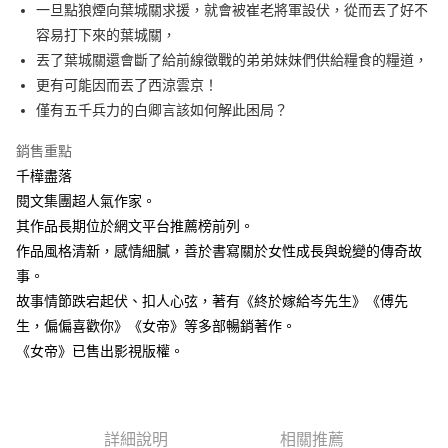
每筆NT$60，滿NT$499(含以上)免運費
一旦點狼煙向葉城關求援，就會被崔老將軍設伏，從而丟了好不
容易打下來的葉城關，
付款後7-11取貨
丟了葉城關還會斷了給前線徵戰的弟弟妹妹們供給糧食的糧道，
每筆NT$60，滿NT$499(含以上)免運費
更有可能因而丟了西涼雲京！
宅配
僅有五千兵力的白卿言該如何解此困局？
每筆NT$100，滿NT$499(含以上)免運費
銷售重點
千樺盡落
閱文集團超人氣作家。
其作品長期位於網文平台推薦榜前列。
作品風格清新，感情細膩，善於書寫關於女性成長與蛻變的傳奇故
事。
故事情節跌宕起伏、扣人心弦，著有《終於嫁給岑先生》《傅先
生，偏偏喜歡你》《女帝》等多部暢銷著作。
《女帝》已售出影視版權。
詳細說明
相關推薦