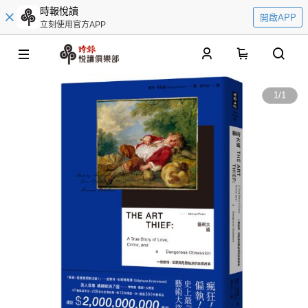
時報悅讀
開啟APP
立刻使用官方APP
0
1
/
1