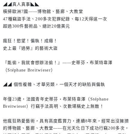
◢◢真人真事◣◣
橫掃歐洲7國——博物館、藝廊、大教堂
47種竊盜手法、200多次犯罪紀錄、每12天得逞一次
超過300件藝術品、總計20億美元
瘋狂！慾望！偏執！成癮！
史上最『過勞』的藝術大盜
『能偷，我就會想辦法偷！』——史蒂芬‧布萊特韋澤
（Stéphane Breitwieser）
◢◢ 個性複雜、才華另類，一個天才的缺陷與偏執
年僅23歲，法國青年史蒂芬‧布萊特韋澤（Stéphane
Breitwieser）行竊手法高明、次數堪稱史上無敵！
他瘋狂熱愛藝術，具有高度鑑賞力，連續8年來，經常出沒擁擠
的博物館、藝廊、大教堂——在光天化日下成功行竊200多次，