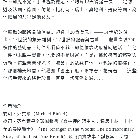
神不知鬼不覺、手法極為穩定，平均每12天得逞一次——足跡
遍及法國、德國、荷蘭、比利時、瑞士、奧地利、丹麥等國，為
他把風的共犯是他女友。
他竊取的藝術品價值總計超過「20億美元」——14世紀的油
畫、15世紀的象牙雕刻、17世紀的銀器與古董……數量高達300
多件的藝術品，每件都價值不菲，即便依靠政府補助過活，但他
一件也未脫手變賣，他要的不是財富，而是占據和擁有的慾望與
偏執。這些閃閃發光的「贓品」悉數藏在他「母親家的閣樓」，
在那閣樓天地間，他猶如「國王」般，珍視著、把玩著……這些
他巧手奪來的稀世珍寶，直至一切戛然幻滅……
作者簡介
麥可‧芬克爾（Michael Finkel）
麥可‧芬克爾是全球暢銷書《森林裡的陌生人：獨居山林二十七
年的最後隱士》（The Stranger in the Woods: The Extraordinary
Story of the Last True Hermit）及《真實故事：謀殺案‧回憶