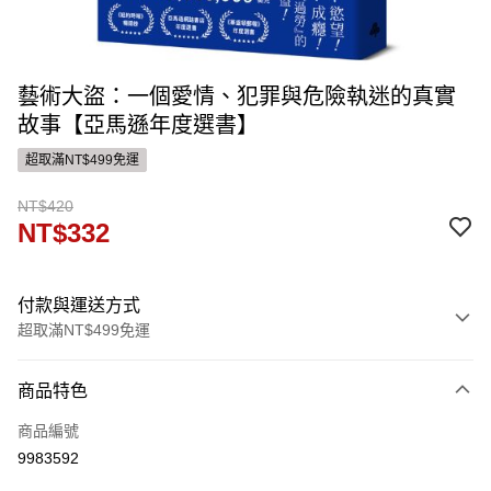
藝術大盜：一個愛情、犯罪與危險執迷的真實
故事【亞馬遜年度選書】
超取滿NT$499免運
NT$420
NT$332
付款與運送方式
超取滿NT$499免運
付款方式
商品特色
信用卡一次付款
商品編號
運送方式
9983592