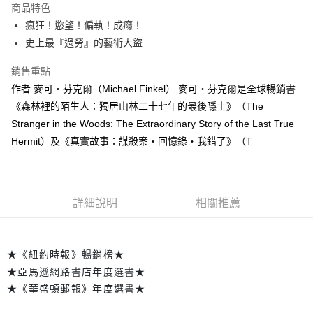
付款後全家取貨
商品特色
每筆NT$60，滿NT$499(含以上)免運費
瘋狂！慾望！偏執！成癮！
史上最『過勞』的藝術大盜
付款後7-11取貨
每筆NT$60，滿NT$499(含以上)免運費
銷售重點
作者 麥可‧芬克爾（Michael Finkel） 麥可‧芬克爾是全球暢銷書
宅配
《森林裡的陌生人：獨居山林二十七年的最後隱士》（The
每筆NT$100，滿NT$499(含以上)免運費
Stranger in the Woods: The Extraordinary Story of the Last True
Hermit）及《真實故事：謀殺案‧回憶錄‧我錯了》（T
詳細說明
相關推薦
★《紐約時報》暢銷榜★
★亞馬遜網路書店年度選書★
★《華盛頓郵報》年度選書★