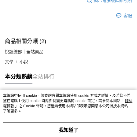
顯示電腦版詳細說明
客服
商品相關分類 (2)
悅讀總部｜全站商品
文學
小說
本分類熱銷
全站排行
本網站中使用 cookie，欲查詢有關本網站使用 cookie 方式之詳情，及若您不希
熱門標籤
望在電腦上使用 cookie 時應如何變更電腦的 cookie 設定，請參閱本網站「
隱私
權條款
」之 Cookie 聲明。您繼續使用本網站即表示您同意本公司得按本網站使
用條款之 Cookie 聲明使用 cookie。
了解更多 >
我知道了