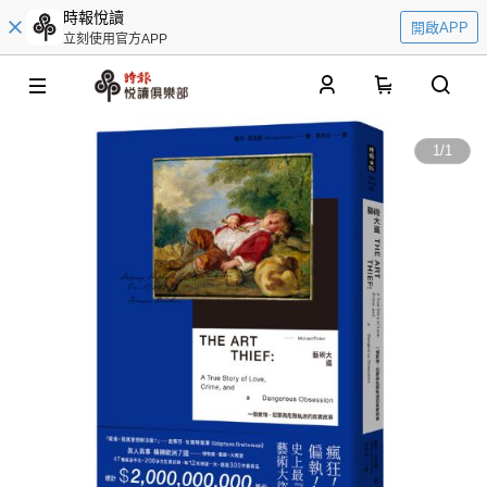
時報悅讀
開啟APP
立刻使用官方APP
0
1
/
1