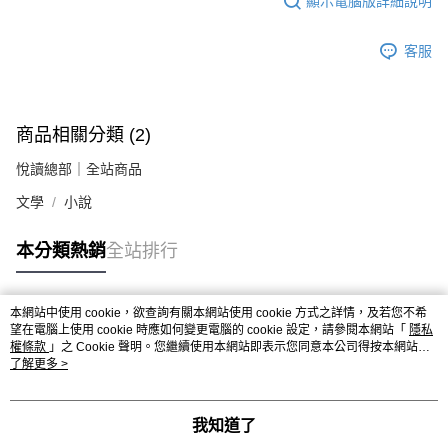
顯示電腦版詳細說明
客服
商品相關分類 (2)
悅讀總部｜全站商品
文學
小說
本分類熱銷
全站排行
本網站中使用 cookie，欲查詢有關本網站使用 cookie 方式之詳情，及若您不希
熱門標籤
望在電腦上使用 cookie 時應如何變更電腦的 cookie 設定，請參閱本網站「
隱私
權條款
」之 Cookie 聲明。您繼續使用本網站即表示您同意本公司得按本網站使
用條款之 Cookie 聲明使用 cookie。
了解更多 >
我知道了