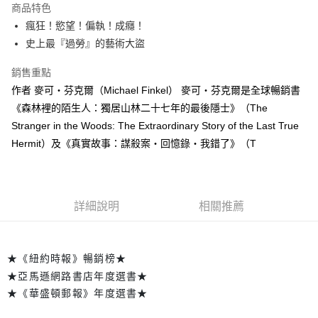
付款後全家取貨
商品特色
每筆NT$60，滿NT$499(含以上)免運費
瘋狂！慾望！偏執！成癮！
史上最『過勞』的藝術大盜
付款後7-11取貨
每筆NT$60，滿NT$499(含以上)免運費
銷售重點
作者 麥可‧芬克爾（Michael Finkel） 麥可‧芬克爾是全球暢銷書
宅配
《森林裡的陌生人：獨居山林二十七年的最後隱士》（The
每筆NT$100，滿NT$499(含以上)免運費
Stranger in the Woods: The Extraordinary Story of the Last True
Hermit）及《真實故事：謀殺案‧回憶錄‧我錯了》（T
詳細說明
相關推薦
★《紐約時報》暢銷榜★
★亞馬遜網路書店年度選書★
★《華盛頓郵報》年度選書★