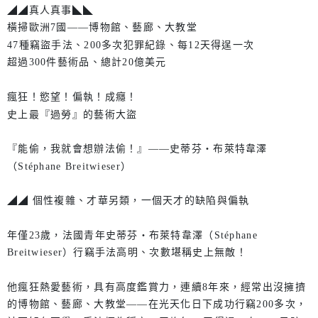
◢◢真人真事◣◣
橫掃歐洲7國——博物館、藝廊、大教堂
47種竊盜手法、200多次犯罪紀錄、每12天得逞一次
超過300件藝術品、總計20億美元
瘋狂！慾望！偏執！成癮！
史上最『過勞』的藝術大盜
『能偷，我就會想辦法偷！』——史蒂芬‧布萊特韋澤
（Stéphane Breitwieser）
◢◢ 個性複雜、才華另類，一個天才的缺陷與偏執
年僅23歲，法國青年史蒂芬‧布萊特韋澤（Stéphane
Breitwieser）行竊手法高明、次數堪稱史上無敵！
他瘋狂熱愛藝術，具有高度鑑賞力，連續8年來，經常出沒擁擠
的博物館、藝廊、大教堂——在光天化日下成功行竊200多次，