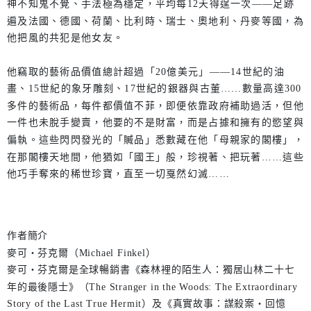
神不知鬼不覺、手法極為穩定，平均每12天得逞一次——足跡
遍及法國、德國、荷蘭、比利時、瑞士、奧地利、丹麥等國，為
他把風的共犯是他女友。
他竊取的藝術品價值總計超過「20億美元」——14世紀的油
畫、15世紀的象牙雕刻、17世紀的銀器與古董……數量高達300
多件的藝術品，每件都價值不菲，即便依靠政府補助過活，但他
一件也未脫手變賣，他要的不是財富，而是占據和擁有的慾望與
偏執。這些閃閃發光的「贓品」悉數藏在他「母親家的閣樓」，
在那閣樓天地間，他猶如「國王」般，珍視著、把玩著……這些
他巧手奪來的稀世珍寶，直至一切戛然幻滅……
作者簡介
麥可‧芬克爾（Michael Finkel）
麥可‧芬克爾是全球暢銷書《森林裡的陌生人：獨居山林二十七
年的最後隱士》（The Stranger in the Woods: The Extraordinary
Story of the Last True Hermit）及《真實故事：謀殺案‧回憶