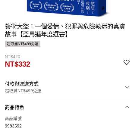
藝術大盜：一個愛情、犯罪與危險執迷的真實
故事【亞馬遜年度選書】
超取滿NT$499免運
NT$420
NT$332
付款與運送方式
超取滿NT$499免運
付款方式
商品特色
信用卡一次付款
商品編號
運送方式
9983592